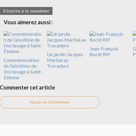
S'inscrire à la newsletter
Vous aimerez aussi :
Jean-François
G
Un jardin Jacques
Boclé RIP
P
Commémoration
Martial au
de l’abolition de
Trocadero
l’esclavage à Saint-
Étienne
Commenter cet article
Ajouter un commentaire