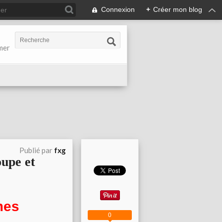
Connexion
+
Créer mon blog
-mer
Publié par
fxg
oupe et
mes
0