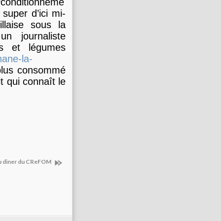
conditionneme
 super d’ici mi-
llaise sous la
un journaliste
its et légumes
nane-la-
e plus consommé
t qui connaît le
u diner du CReFOM