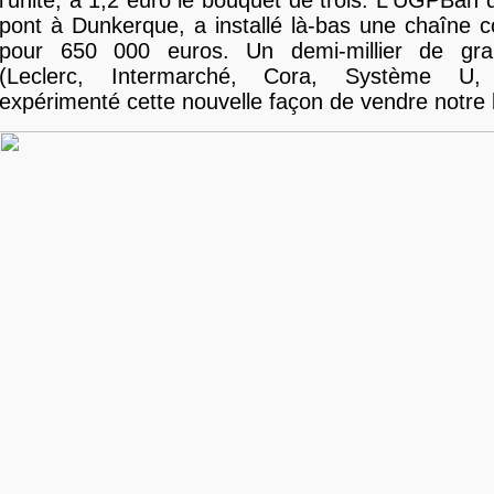
l'unité, à 1,2 euro le bouquet de trois. L'UGPBan 
pont à Dunkerque, a installé là-bas une chaîne 
pour 650 000 euros. Un demi-millier de gra
(Leclerc, Intermarché, Cora, Système U,
expérimenté cette nouvelle façon de vendre notre