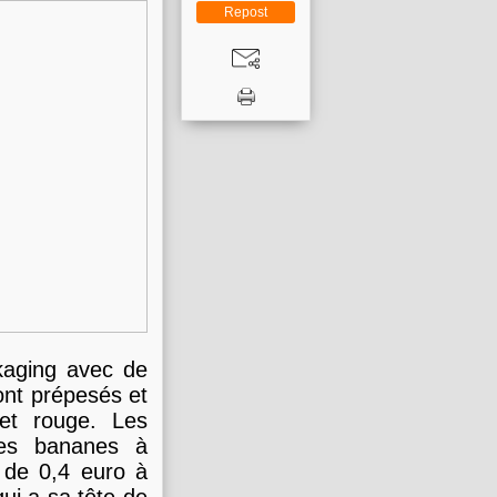
Repost
kaging avec de
ont prépesés et
et rouge. Les
des bananes à
a de 0,4 euro à