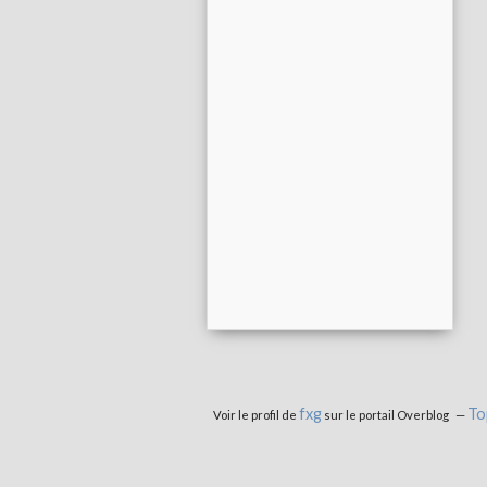
fxg
To
Voir le profil de
sur le portail Overblog