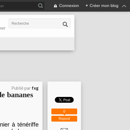
Connexion
+
Créer mon blog
-mer
Publié par
fxg
de bananes
0
Repost
ier à ténériffe