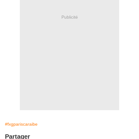
Publicité
#fxgpariscaraibe
Partager