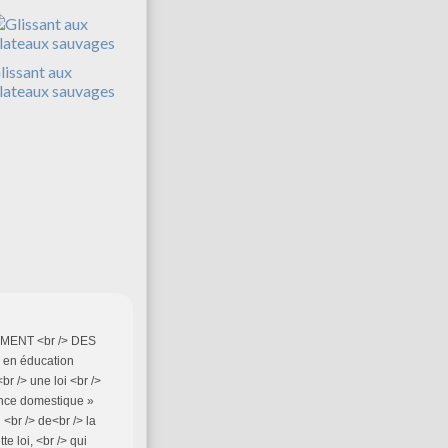
lissant aux
lateaux sauvages
MENT <br /> DES
 en éducation
 /> une loi <br />
lence domestique »
n <br /> de<br /> la
e loi, <br /> qui