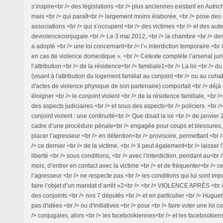
s’inspire<br /> des législations <br /> plus anciennes existant en Autr
mais <br /> qui paraît<br /> largement moins élaborée, <br /> pose des
associations <br /> qui s’occupent <br /> des victimes <br /> et des aute
deviolenceconjugale.<br /> Le 3 mai 2012, <br /> la chambre <br /> des
a adopté <br /> une loi concernant<br /> l’« interdiction temporaire <br 
en cas de violence domestique ». <br /> Cetexte complète l’arsenal jur
l’attribution <br /> de la résidence<br /> familiale1<br /> La loi <br /> d
(visant à l'attribution du logement familial au conjoint <br /> ou au coha
d'actes de violence physique de son partenaire) comportait <br /> déjà
éloigner <br /> le conjoint violent <br /> de la résidence familiale, <br /> 
des aspects judiciaires <br /> et sous des aspects<br /> policiers. <br />
conjoint violent : une continuité<br /> Que disait la loi <br /> de janvier
cadre d’une procédure pénale<br /> engagée pour coups et blessures, <
placer l’agresseur <br /> en détention<br /> provisoire, permettant <br /
/> ce dernier <br /> de la victime. <br /> Il peut également<br /> laisser 
liberté <br /> sous conditions, <br /> avec l’interdiction, pendant au<br
mois, d’entrer en contact avec la victime <br /> et de fréquenter<br /> cer
l’agresseur <br /> ne respecte pas <br /> les conditions qui lui sont imp
faire l’objet d’un mandat d’arrêt »2<br /> <br /> VIOLENCE APRÈS <br /
des conjoints <br /> nos 7 députés <br /> et en particulier <br /> Huguett
pas d'idées <br /> ou d'initiatives <br /> pour <br /> faire voter une loi c
/> conjugales, alors <br /> les facebookiennes<br /> et les facebookie