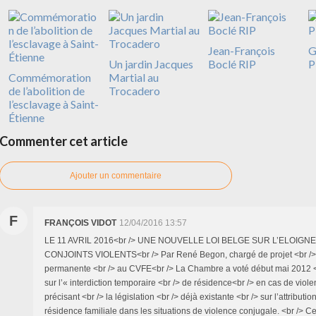
Jean-François
G
Un jardin Jacques
Boclé RIP
P
Commémoration
Martial au
de l’abolition de
Trocadero
l’esclavage à Saint-
Étienne
Commenter cet article
Ajouter un commentaire
F
FRANÇOIS VIDOT
12/04/2016 13:57
LE 11 AVRIL 2016<br /> UNE NOUVELLE LOI BELGE SUR L’ELOIGNE
CONJOINTS VIOLENTS<br /> Par René Begon, chargé de projet <br />
permanente <br /> au CVFE<br /> La Chambre a voté début mai 2012 <br
sur l’« interdiction temporaire <br /> de résidence<br /> en cas de vio
précisant <br /> la législation <br /> déjà existante <br /> sur l’attributio
résidence familiale dans les situations de violence conjugale. <br /> Cett