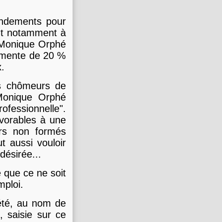
endements pour
ent notamment à
 Monique Orphé
ugmente de 20 %
x.
es chômeurs de
Monique Orphé
fessionnelle".
avorables à une
urs non formés
t aussi vouloir
désirée...
 que ce ne soit
mploi.
été, au nom de
, saisie sur ce