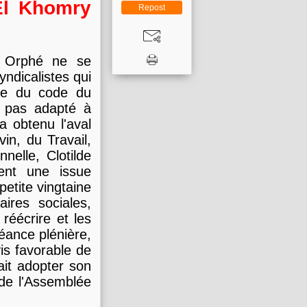
El Khomry
Repost
e Orphé ne se
yndicalistes qui
rme du code du
t pas adapté à
a obtenu l'aval
n, du Travail,
nelle, Clotilde
ent une issue
etite vingtaine
ires sociales,
 réécrire et les
séance plénière,
vis favorable de
ait adopter son
 de l'Assemblée