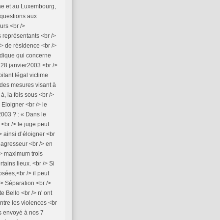
iche et au Luxembourg,
 questions aux
urs <br />
 représentants <br />
/> de résidence <br />
idique qui concerne
u 28 janvier2003 <br />
bitant légal victime
 des mesures visant à
à, la fois sous <br />
 Eloigner <br /> le
 2003 ? : « Dans le
br /> le juge peut
> ainsi d’éloigner <br
l’agresseur <br /> en
 /> maximum trois
tains lieux. <br /> Si
osées,<br /> il peut
> Séparation <br />
e Bello <br /> n' ont
ontre les violences <br
ns envoyé à nos 7