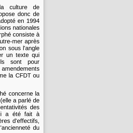
la culture de
propose donc de
e adopté en 1994
ions nationales
rphé consiste à
outre-mer après
on sous l'angle
r un texte qui
ils sont pour
les amendements
omme la CFDT ou
hé concerne la
(elle a parlé de
sentativités des
i a été fait à
res d'effectifs,
d'ancienneté du