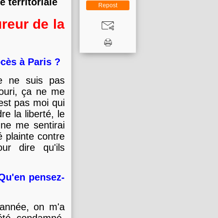
 territoriale
Repost
ureur de la
cès à Paris ?
je ne suis pas
souri, ça ne me
'est pas moi qui
re la liberté, le
e ne me sentirai
é plainte contre
r dire qu'ils
 Qu'en pensez-
 année, on m'a