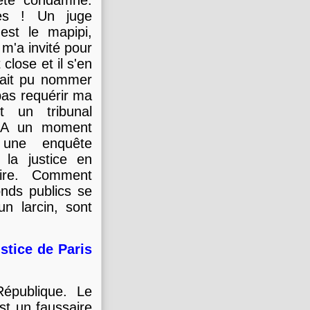
 été condamné.
ès ! Un juge
est le mapipi,
 m'a invité pour
 close et il s'en
 ait pu nommer
pas requérir ma
 un tribunal
 ! A un moment
 une enquête
 la justice en
oire. Comment
nds publics se
n larcin, sont
stice de Paris
République. Le
st un faussaire