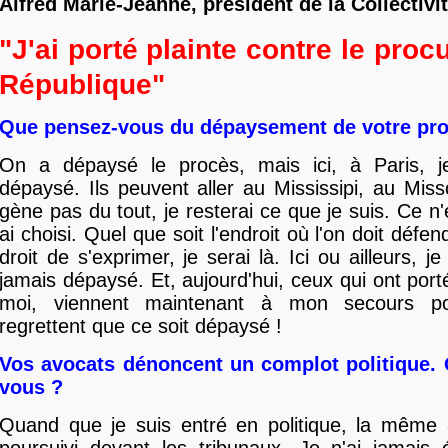
Alfred Marie-Jeanne, président de la Collectivité
"J'ai porté plainte contre le proc
République"
Que pensez-vous du dépaysement de votre pro
On a dépaysé le procès, mais ici, à Paris, 
dépaysé. Ils peuvent aller au Mississipi, au Mis
gène pas du tout, je resterai ce que je suis. Ce n
ai choisi. Quel que soit l'endroit où l'on doit défend
droit de s'exprimer, je serai là. Ici ou ailleurs, j
jamais dépaysé. Et, aujourd'hui, ceux qui ont port
moi, viennent maintenant à mon secours pou
regrettent que ce soit dépaysé !
Vos avocats dénoncent un complot politique.
vous ?
Quand que je suis entré en politique, la même