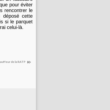
 que pour éviter
s rencontrer le
i déposé cette
is si le parquet
ai celui-là.
hauffeur de la RATP