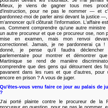
poursuivi devant les tribunaux. Je n'ai jamais
Mieux, je viens de gagner tous mes proc
d'instruction, pour ne pas le nommer — et c'
pardonnez-moi de parler ainsi devant la justice —,
m'annoncer qu'il clôturait l'information. L'affaire est
va. Comment comprendre qu'une autre ministre
un autre procureur et que ce procureur ose, non 
mise en examen, mais mon renvoi devant
correctionnel. Jamais, je ne pardonnerai ça
donné, je pense qu'il faudra déclencher
parlementaire pour montrer et démontrer que
Martinique se rend de manière discriminat
comprendre que des gens qui détournent des fo
pavanent dans les rues et que d'autres, pour u
encore en prison ? A vous de juger.
Qu'êtes-vous venu faire ce jour au palais de ju
?
J'ai porté plainte contre le procureur de la 
procureur en question, pour ne pas le nommer, e