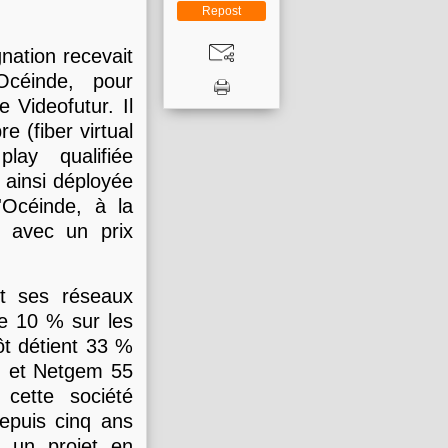
Repost
nation recevait
céinde, pour
 Videofutur. Il
e (fiber virtual
lay qualifiée
e ainsi déployée
Océinde, à la
" avec un prix
et ses réseaux
 de 10 % sur les
pôt détient 33 %
%, et Netgem 55
 cette société
depuis cinq ans
r un projet en