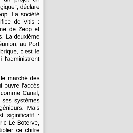
gique", déclare
eop. La société
fice de Vitis :
orme de Zeop et
is. La deuxième
Réunion, au Port
brique, c'est le
l'administrent
 le marché des
ui ouvre l'accès
s comme Canal,
ur ses systèmes
génieurs. Mais
siginificatif :
ric Le Boterve,
plier ce chifre