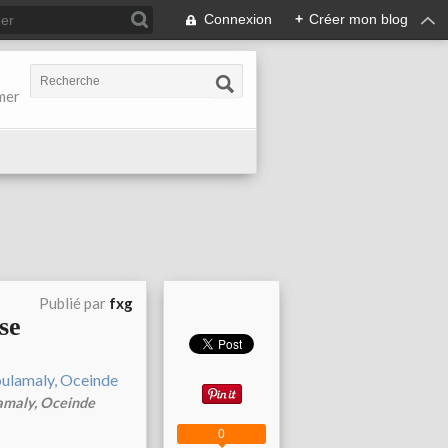
Connexion
+
Créer mon blog
-mer
Publié par
fxg
se
lamaly, Oceinde
0