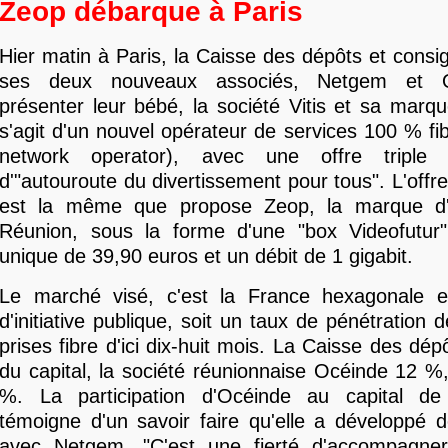
Zeop débarque à Paris
Hier matin à Paris, la Caisse des dépôts et consig
ses deux nouveaux associés, Netgem et O
présenter leur bébé, la société Vitis et sa marque
s'agit d'un nouvel opérateur de services 100 % fibr
network operator), avec une offre triple p
d'"autouroute du divertissement pour tous". L'offr
est la même que propose Zeop, la marque d'
Réunion, sous la forme d'une "box Videofutur
unique de 39,90 euros et un débit de 1 gigabit.
Le marché visé, c'est la France hexagonale 
d'initiative publique, soit un taux de pénétration
prises fibre d'ici dix-huit mois. La Caisse des dé
du capital, la société réunionnaise Océinde 12 
%. La participation d'Océinde au capital de
témoigne d'un savoir faire qu'elle a développé 
avec Netgem. "C'est une fierté d'accompagne