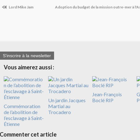
Lord Mike Jam
Adoption du budget de la mission outre-mer à l'
S'inscrire à la newsletter
Vous aimerez aussi :
Jean-François
G
Un jardin Jacques
Boclé RIP
P
Commémoration
Martial au
de l’abolition de
Trocadero
l’esclavage à Saint-
Étienne
Commenter cet article