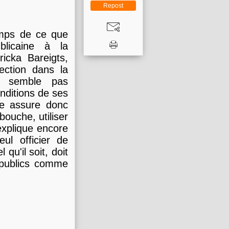
Repost
temps de ce que
blicaine à la
ricka Bareigts,
ection dans la
 ne semble pas
onditions de ses
le assure donc
ouche, utiliser
 explique encore
ul officier de
qu'il soit, doit
 publics comme