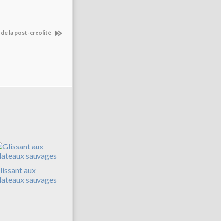
 de la post-créolité
lissant aux
lateaux sauvages