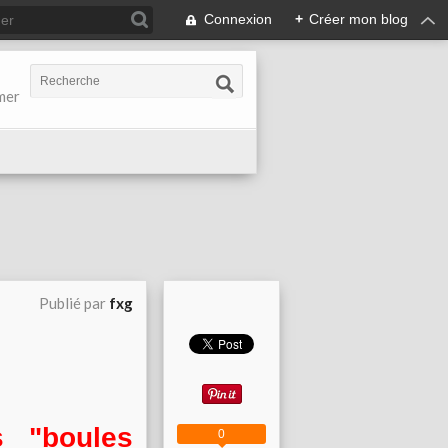
Connexion
+
Créer mon blog
-mer
Publié par
fxg
s "boules
0