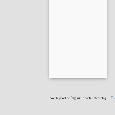
fxg
To
Voir le profil de
sur le portail Overblog