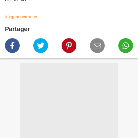
FXG, à Paris
#fxgpariscaraibe
Partager