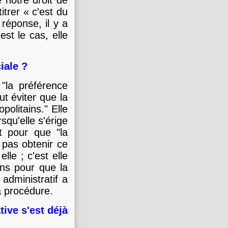
é notre droit de
itrer « c'est du
 réponse, il y a
est le cas, elle
iale ?
 "la préférence
ut éviter que la
olitains." Elle
squ'elle s'érige
t pour que "la
pas obtenir ce
lle ; c'est elle
ns pour que la
 administratif a
la procédure.
ive s'est déjà