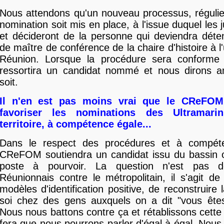
Nous attendons qu'un nouveau processus, régulier
nomination soit mis en place, à l'issue duquel les 
et décideront de la personne qui deviendra déte
de maître de conférence de la chaire d'histoire à l'
Réunion. Lorsque la procédure sera conforme à
ressortira un candidat nommé et nous dirons am
soit.
Il n'en est pas moins vrai que le CReFOM
favoriser les nominations des Ultramari
territoire, à compétence égale...
Dans le respect des procédures et à compéte
CReFOM soutiendra un candidat issu du bassin o
poste à pourvoir. La question n'est pas d
Réunionnais contre le métropolitain, il s'agit de
modèles d'identification positive, de reconstruire
soi chez des gens auxquels on a dit "vous ête
Nous nous battons contre ça et rétablissons cette
fera que nous pourrons parler d'égal à égal. Nous