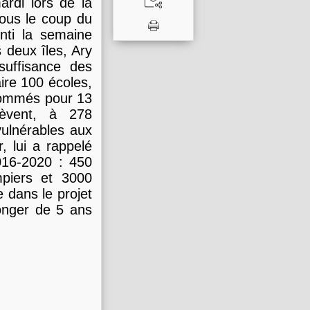
rdi lors de la
ous le coup du
nti la semaine
s deux îles, Ary
nsuffisance des
aire 100 écoles,
nsommés pour 13
lèvent, à 278
vulnérables aux
, lui a rappelé
016-2020 : 450
mpiers et 3000
e dans le projet
olonger de 5 ans