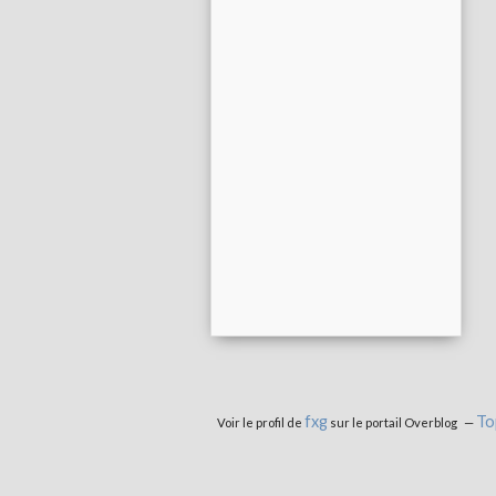
fxg
To
Voir le profil de
sur le portail Overblog