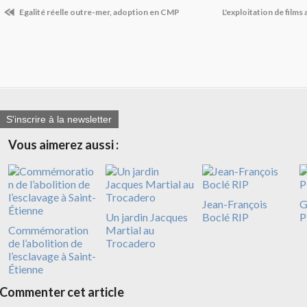
Egalité réelle outre-mer, adoption en CMP
L'exploitation de films
S'inscrire à la newsletter
Vous aimerez aussi :
Jean-François
G
Un jardin Jacques
Boclé RIP
P
Commémoration
Martial au
de l’abolition de
Trocadero
l’esclavage à Saint-
Étienne
Commenter cet article