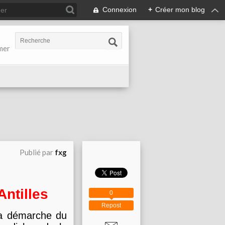
Connexion
+
Créer mon blog
-mer
Publié par
fxg
Antilles
0
Repost
la démarche du