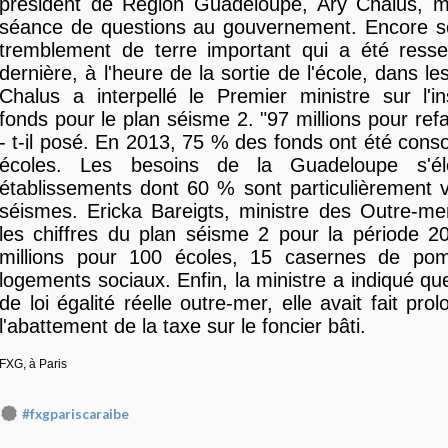
président de Région Guadeloupe, Ary Chalus, ma
séance de questions au gouvernement. Encore s
tremblement de terre important qui a été resse
dernière, à l'heure de la sortie de l'école, dans le
Chalus a interpellé le Premier ministre sur l'i
fonds pour le plan séisme 2. "97 millions pour ref
- t-il posé. En 2013, 75 % des fonds ont été co
écoles. Les besoins de la Guadeloupe s'é
établissements dont 60 % sont particulièrement 
séismes. Ericka Bareigts, ministre des Outre-mer
les chiffres du plan séisme 2 pour la période 2
millions pour 100 écoles, 15 casernes de po
logements sociaux. Enfin, la ministre a indiqué qu
de loi égalité réelle outre-mer, elle avait fait pr
l'abattement de la taxe sur le foncier bâti.
FXG, à Paris
#fxgpariscaraibe