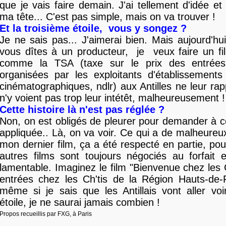
que je vais faire demain. J'ai tellement d'idée e
ma tête... C'est pas simple, mais on va trouver !
Et la troisième étoile, vous y songez ?
Je ne sais pas... J'aimerai bien. Mais aujourd'h
vous dîtes à un producteur, je veux faire un fil
comme la TSA
(taxe sur le prix des entrée
organisées par les exploitants d'établissements
cinématographiques, ndlr) aux Antilles ne leur rapp
n'y voient pas trop leur intétêt, malheureusement !
Cette histoire là n'est pas réglée ?
Non, on est obligés de pleurer pour demander à ce 
appliquée.. Là, on va voir. Ce qui a de malheureux
mon dernier film, ça a été respecté en partie, pou
autres films sont toujours négociés au forfait 
lamentable. Imaginez le film "Bienvenue chez les C
entrées chez les Ch'tis de la Région Hauts-de-F
même si je sais que les Antillais vont aller vo
étoile, je ne saurai jamais combien !
Propos recueillis par FXG, à Paris