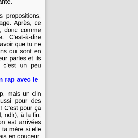
ante.
s propositions,
nage. Après, ce
ts, donc comme
. C'est-à-dire
savoir que tu ne
ins qui sont en
ur parles et ils
a c'est un peu
on rap avec le
ap, mais un clin
aussi pour des
 ! C'est pour ça
dlr), à la fin,
on est arrivées
 ta mère si elle
vais en douceur,