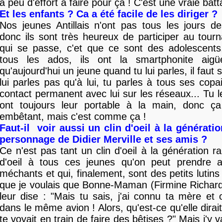
a peu d'effort à faire pour ça ! C'est une vraie batt
Et les enfants ? Ca a été facile de les diriger ?
Nos jeunes Antillais n'ont pas tous les jours de
donc ils sont très heureux de participer au tour
qui se passe, c'et que ce sont des adolescen
tous les ados, ils ont la smartphonite aigüe
qu'aujourd'hui un jeune quand tu lui parles, il faut 
lui parles pas qu'à lui, tu parles à tous ses copa
contact permanent avec lui sur les réseaux... Tu le
ont toujours leur portable à la main, donc ç
embêtant, mais c'est comme ça !
Faut-il voir aussi un clin d'oeil à la générati
personnage de Didier Merville et ses amis ?
Ce n'est pas tant un clin d'oeil à la génération r
d'oeil à tous ces jeunes qu'on peut prendre 
méchants et qui, finalement, sont des petits lutins
que je voulais que Bonne-Maman (Firmine Richard, n
leur dise : "Mais tu sais, j'ai connu ta mère et 
dans le même avion ! Alors, qu'est-ce qu'elle dirait
te voyait en train de faire des bêtises ?" Mais j'y 