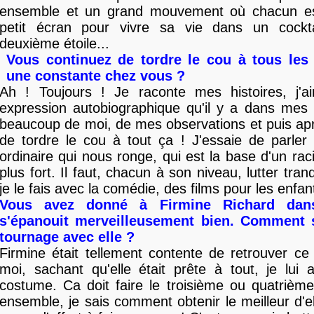
ensemble et un grand mouvement où chacun es
petit écran pour vivre sa vie dans un cock
deuxième étoile...
Vous continuez de tordre le cou à tous les 
une constante chez vous ?
Ah ! Toujours ! Je raconte mes histoires, j'a
expression autobiographique qu'il y a dans mes 
beaucoup de moi, de mes observations et puis aprè
de tordre le cou à tout ça ! J'essaie de parler
ordinaire qui nous ronge, qui est la base d'un r
plus fort. Il faut, chacun à son niveau, lutter tran
je le fais avec la comédie, des films pour les enfant
Vous avez donné à Firmine Richard dans
s'épanouit merveilleusement bien. Comment s
tournage avec elle ?
Firmine était tellement contente de retrouver c
moi, sachant qu'elle était prête à tout, je lui 
costume. Ca doit faire le troisième ou quatrième 
ensemble, je sais comment obtenir le meilleur d'el