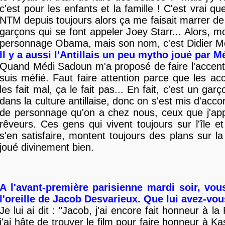
c'est pour les enfants et la famille ! C'est vrai qu
NTM depuis toujours alors ça me faisait marrer de
garçons qui se font appeler Joey Starr... Alors, m
personnage Obama, mais son nom, c'est Didier Mer
Il y a aussi l'Antillais un peu mytho joué par M
Quand Médi Sadoun m'a proposé de faire l'accent a
suis méfié. Faut faire attention parce que les a
les fait mal, ça le fait pas... En fait, c'est un gar
dans la culture antillaise, donc on s'est mis d'acc
de personnage qu'on a chez nous, ceux que j'app
rêveurs. Ces gens qui vivent toujours sur l'île et
s'en satisfaire, montent toujours des plans sur la 
joué divinement bien.
A l'avant-première parisienne mardi soir, vou
l'oreille de Jacob Desvarieux. Que lui avez-vou
Je lui ai dit : "Jacob, j'ai encore fait honneur à l
j'ai hâte de trouver le film pour faire honneur à K