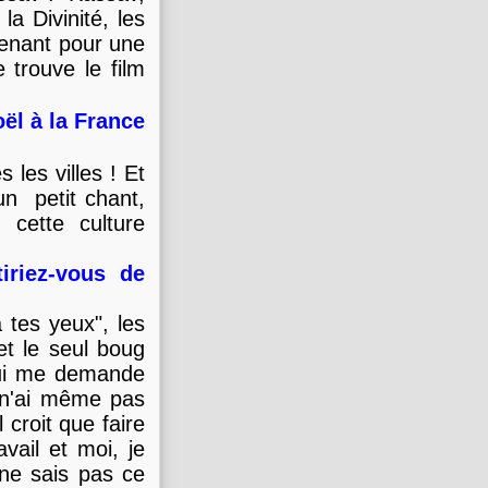
a Divinité, les
tenant pour une
e trouve le film
oël à la France
 les villes ! Et
un petit chant,
 cette culture
iriez-vous de
à tes yeux", les
et le seul boug
 qui me demande
e n'ai même pas
 croit que faire
vail et moi, je
 ne sais pas ce