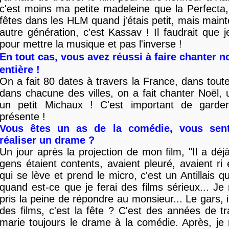
c'est moins ma petite madeleine que la Perfecta, l
fêtes dans les HLM quand j'étais petit, mais main
autre génération, c'est Kassav ! Il faudrait que j
pour mettre la musique et pas l'inverse !
En tout cas, vous avez réussi à faire chanter n
entière !
On a fait 80 dates à travers la France, dans toutes
dans chacune des villes, on a fait chanter Noël, 
un petit Michaux ! C'est important de garder
présente !
Vous êtes un as de la comédie, vous sent
réaliser un drame ?
Un jour après la projection de mon film, "Il a déj
gens étaient contents, avaient pleuré, avaient ri 
qui se lève et prend le micro, c'est un Antillais
quand est-ce que je ferai des films sérieux... J
pris la peine de répondre au monsieur... Le gars, il
des films, c'est la fête ? C'est des années de tra
marie toujours le drame à la comédie. Après, je