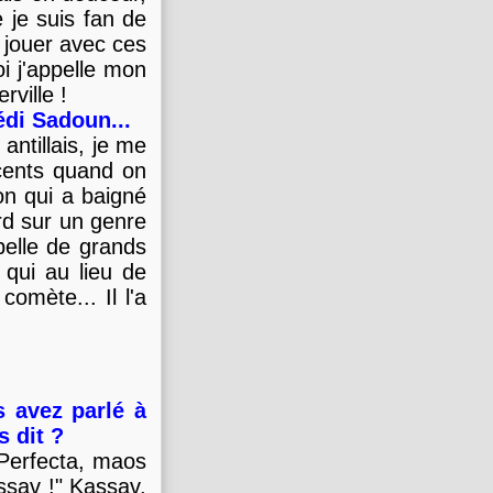
e je suis fan de
 jouer avec ces
oi j'appelle mon
ville !
édi Sadoun...
ntillais, je me
ccents quand on
çon qui a baigné
ord sur un genre
elle de grands
 qui au lieu de
comète... Il l'a
s avez parlé à
s dit ?
a Perfecta, maos
assav !" Kassav,