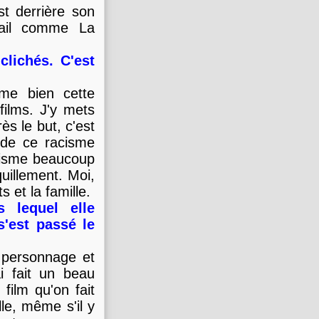
t derrière son
tail comme La
clichés. C'est
ime bien cette
films. J'y mets
s le but, c'est
 de ce racisme
acisme beaucoup
quillement. Moi,
s et la famille.
 lequel elle
'est passé le
e personnage et
ai fait un beau
film qu'on fait
le, même s'il y