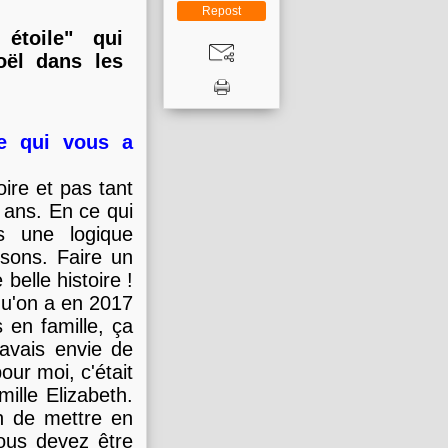
Repost
étoile" qui
ël dans les
ce qui vous a
oire et pas tant
f ans. En ce qui
s une logique
isons. Faire un
belle histoire !
 qu'on a en 2017
s en famille, ça
'avais envie de
our moi, c'était
mille Elizabeth.
en de mettre en
vous devez être