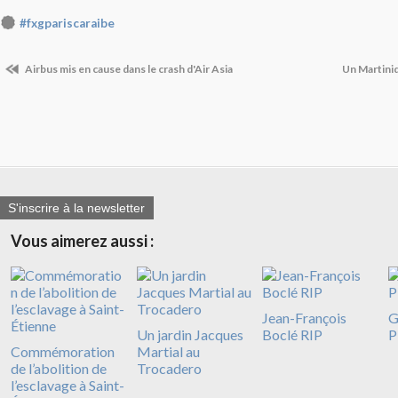
#fxgpariscaraibe
Airbus mis en cause dans le crash d'Air Asia
Un Martiniq
S'inscrire à la newsletter
Vous aimerez aussi :
Jean-François
G
Un jardin Jacques
Boclé RIP
P
Commémoration
Martial au
de l’abolition de
Trocadero
l’esclavage à Saint-