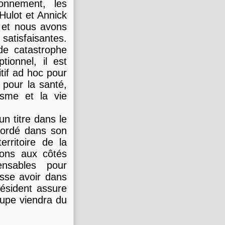
ronnement, les
 Hulot et Annick
e et nous avons
satisfaisantes.
de catastrophe
ionnel, il est
itif ad hoc pour
 pour la santé,
isme et la vie
un titre dans le
bordé dans son
erritoire de la
rons aux côtés
pensables pour
sse avoir dans
président assure
upe viendra du