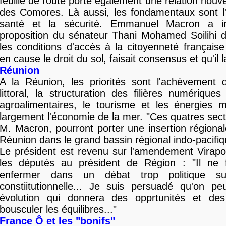
feuille de route porte également une relation nouve
des Comores. Là aussi, les fondamentaux sont l'
santé et la sécurité. Emmanuel Macron a i
proposition du sénateur Thani Mohamed Soilihi d
les conditions d'accès à la citoyenneté français
en cause le droit du sol, faisait consensus et qu'il l
Réunion
A la Réunion, les priorités sont l'achèvement 
littoral, la structuration des filières numériques
agroalimentaires, le tourisme et les énergies m
largement l'économie de la mer. "Ces quatres sect
M. Macron, pourront porter une insertion régional
Réunion dans le grand bassin régional indo-pacifiq
Le président est revenu sur l'amendement Virapo
les députés au président de Région : "Il ne
enfermer dans un débat trop politique su
constiitutionnelle... Je suis persuadé qu'on pe
évolution qui donnera des opprtunités et des
bousculer les équilibres..."
France Ô et les "bonifs"