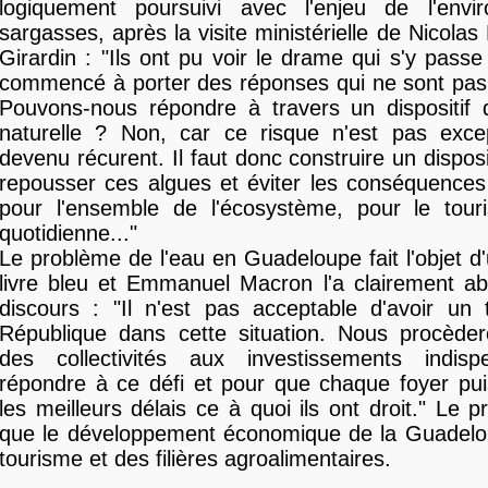
logiquement poursuivi avec l'enjeu de l'envi
sargasses, après la visite ministérielle de Nicolas
Girardin : "Ils ont pu voir le drame qui s'y pass
commencé à porter des réponses qui ne sont pas 
Pouvons-nous répondre à travers un dispositif 
naturelle ? Non, car ce risque n'est pas except
devenu récurent. Il faut donc construire un dispos
repousser ces algues et éviter les conséquences
pour l'ensemble de l'écosystème, pour le tour
quotidienne..."
Le problème de l'eau en Guadeloupe fait l'objet d'
livre bleu et Emmanuel Macron l'a clairement a
discours : "Il n'est pas acceptable d'avoir un t
République dans cette situation. Nous procède
des collectivités aux investissements indis
répondre à ce défi et pour que chaque foyer pui
les meilleurs délais ce à quoi ils ont droit." Le 
que le développement économique de la Guadelo
tourisme et des filières agroalimentaires.