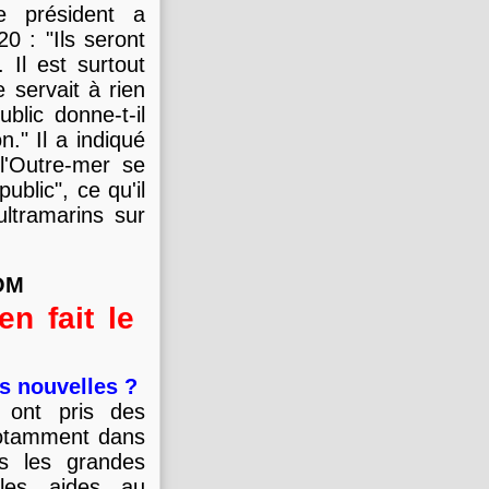
e président a
0 : "Ils seront
 Il est surtout
 servait à rien
blic donne-t-il
." Il a indiqué
l'Outre-mer se
ublic", ce qu'il
ltramarins sur
DOM
n fait le
s nouvelles ?
e ont pris des
notamment dans
is les grandes
les aides au