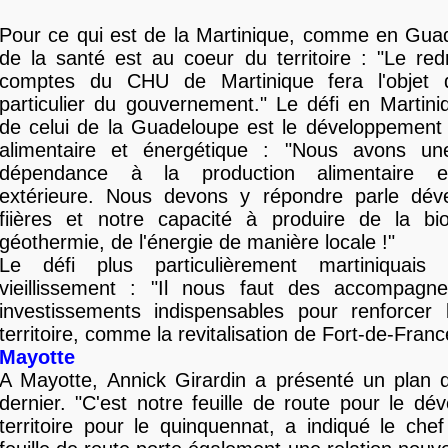
Pour ce qui est de la Martinique, comme en Guad
de la santé est au coeur du territoire : "Le re
comptes du CHU de Martinique fera l'objet d
particulier du gouvernement." Le défi en Martiniq
de celui de la Guadeloupe est le développement 
alimentaire et énergétique : "Nous avons un
dépendance à la production alimentaire e
extérieure. Nous devons y répondre parle dé
fiières et notre capacité à produire de la b
géothermie, de l'énergie de manière locale !"
Le défi plus particulièrement martiniquais
vieillissement : "Il nous faut des accompag
investissements indispensables pour renforcer l'
territoire, comme la revitalisation de Fort-de-Franc
Mayotte
A Mayotte, Annick Girardin a présenté un plan d
dernier. "C'est notre feuille de route pour le d
territoire pour le quinquennat, a indiqué le chef 