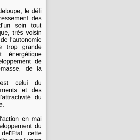
eloupe, le défi
dressement des
'un soin tout
ue, très voisin
de l'autonomie
e trop grande
t énergétique
veloppement de
iomasse, de la
 est celui du
nements et des
attractivité du
e.
'action en mai
éveloppement du
del'Etat. cette