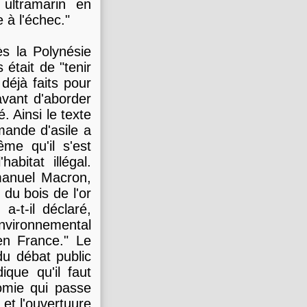
ultramarin en
e à l'échec."
ès la Polynésie
 était de "tenir
 déjà faits pour
avant d'aborder
. Ainsi le texte
emande d'asile a
ême qu'il s'est
abitat illégal.
anuel Macron,
s du bois de l'or
a-t-il déclaré,
nvironnemental
en France." Le
du débat public
ique qu'il faut
nomie qui passe
et l'ouvertuure