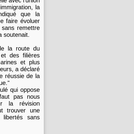
lle avec l'union
immigration, la
ndiqué que la
e faire évoluer
e sans remettre
a soutenait.
de la route du
 et des filières
arines et plus
eurs, a déclaré
e réussie de la
ue."
ulé qui oppose
 faut pas nous
r la révision
ut trouver une
 libertés sans