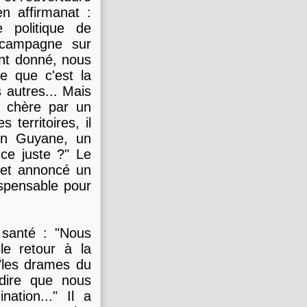
en affirmanat :
 politique de
 campagne sur
nt donné, nous
ce que c'est la
 autres... Mais
e chère par un
territoires, il
 En Guyane, un
-ce juste ?" Le
 et annoncé un
ispensable pour
 santé : "Nous
le retour à la
"les drames du
 dire que nous
nation..." Il a