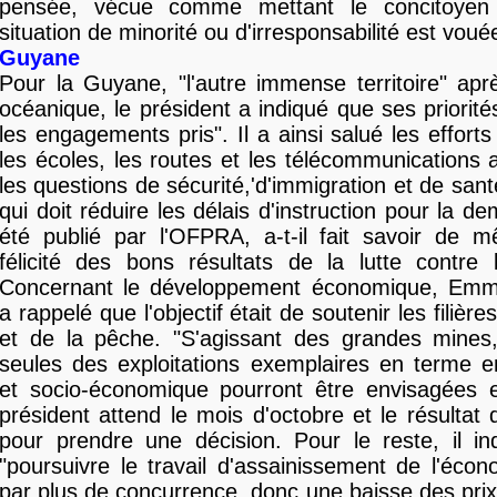
pensée, vécue comme mettant le concitoyen 
situation de minorité ou d'irresponsabilité est voué
Guyane
Pour la Guyane, "l'autre immense territoire" apr
océanique, le président a indiqué que ses priorités
les engagements pris". Il a ainsi salué les efforts
les écoles, les routes et les télécommunications 
les questions de sécurité,'d'immigration et de santé
qui doit réduire les délais d'instruction pour la d
été publié par l'OFPRA, a-t-il fait savoir de m
félicité des bons résultats de la lutte contre l'h
Concernant le développement économique, Emm
a rappelé que l'objectif était de soutenir les filière
et de la pêche. "S'agissant des grandes mines, 
seules des exploitations exemplaires en terme e
et socio-économique pourront être envisagées 
président attend le mois d'octobre et le résultat 
pour prendre une décision. Pour le reste, il ind
"poursuivre le travail d'assainissement de l'éco
par plus de concurrence, donc une baisse des prix 