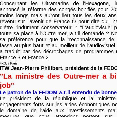
Concernant les Ultramarins de l'Hexagone, l
annoncé la réforme des congés bonifiés pour 202
moins longs mais auront lieu tous les deux ans.
revenu sur l'avenir de France Ô pour dire qu'il ne
d'être "indument conservateur" : "L'audiovisuel pu
toute sa place à l'Outre-mer, a-t-il demandé ? Non
sa préférence pour que la "reconnaissance de 
fasse au plus haut et au meilleur de l'audiovisuel p
a traduit par des décrochages de programmes u
France 3 et France 2.
FXG, à Paris
ITW Jean-Pierre Philibert, président de la FE
"La ministre des Outre-mer a bie
job"
Le patron de la FEDOM a-t-il entendu de bonne
Le président de la république et la ministr
engagements forts sur les aides économiques 
le domaine de l'aide aux investissements ma
mesures que nous attendons portent sur 