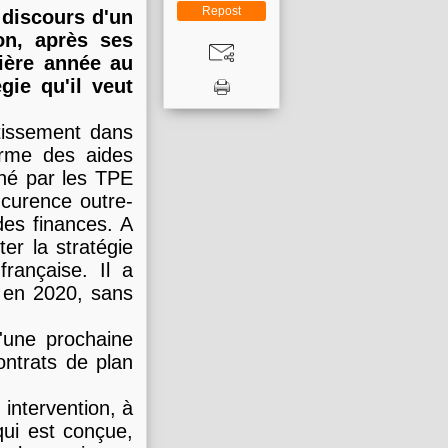
Repost
 discours d'un
on, après ses
ière année au
gie qu'il veut
estissement dans
forme des aides
gné par les TPE
ncurence outre-
es finances. A
ter la stratégie
rançaise. Il a
s en 2020, sans
'une prochaine
ontrats de plan
n intervention, à
 qui est conçue,