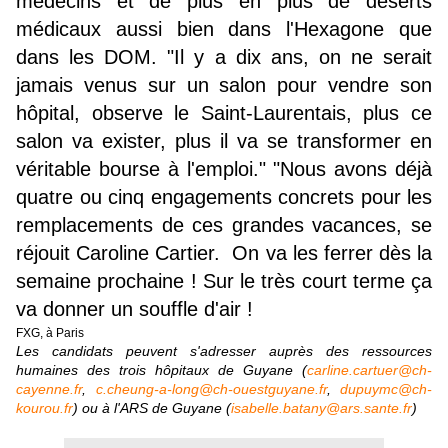
médecins et de plus en plus de déserts
médicaux aussi bien dans l'Hexagone que
dans les DOM. "Il y a dix ans, on ne serait
jamais venus sur un salon pour vendre son
hôpital, observe le Saint-Laurentais, plus ce
salon va exister, plus il va se transformer en
véritable bourse à l'emploi." "Nous avons déjà
quatre ou cinq engagements concrets pour les
remplacements de ces grandes vacances, se
réjouit Caroline Cartier. On va les ferrer dès la
semaine prochaine ! Sur le très court terme ça
va donner un souffle d'air !
FXG, à Paris
Les candidats peuvent s'adresser auprès des ressources
humaines des trois hôpitaux de Guyane (
carline.cartuer@ch-
cayenne.fr
,
c.cheung-a-long@ch-ouestguyane.fr
,
dupuymc@ch-
kourou.fr
) ou à l'ARS de Guyane (
isabelle.batany@ars.sante.fr
)