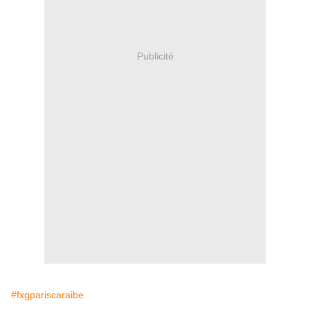
Publicité
#fxgpariscaraibe