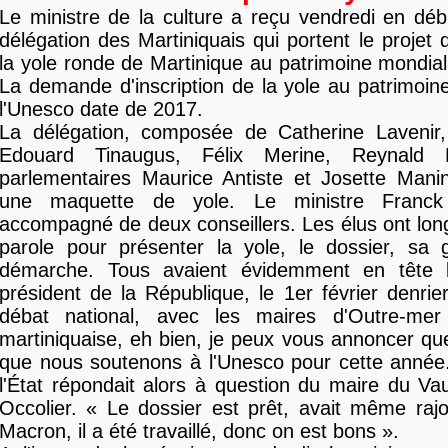
Le ministre de la culture a reçu vendredi en déb
délégation des Martiniquais qui portent le projet d
la yole ronde de Martinique au patrimoine mondi
La demande d'inscription de la yole au patrimoin
l'Unesco date de 2017.
La délégation, composée de Catherine Lavenir,
Edouard Tinaugus, Félix Merine, Reynald 
parlementaires Maurice Antiste et Josette Mani
une maquette de yole. Le ministre Franck 
accompagné de deux conseillers. Les élus ont lon
parole pour présenter la yole, le dossier, sa 
démarche. Tous avaient évidemment en tête 
président de la République, le 1er février denrie
débat national, avec les maires d'Outre-me
martiniquaise, eh bien, je peux vous annoncer que 
que nous soutenons à l'Unesco pour cette année.
l'État répondait alors à question du maire du V
Occolier. « Le dossier est prêt, avait même ra
Macron, il a été travaillé, donc on est bons ».