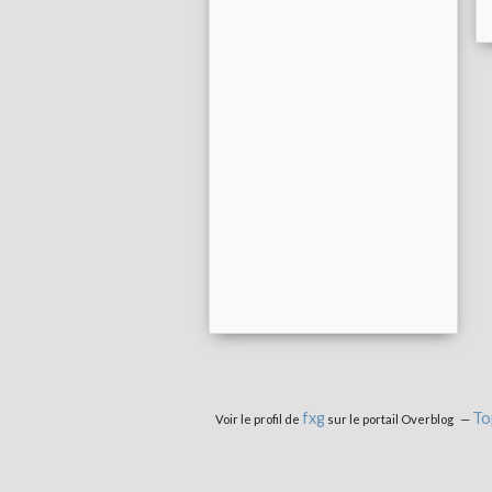
fxg
To
Voir le profil de
sur le portail Overblog