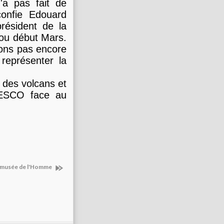
n'a pas fait de
confie Edouard
président de la
r ou début Mars.
vons pas encore
 représenter la
e des volcans et
UNESCO face au
au musée de l'Homme