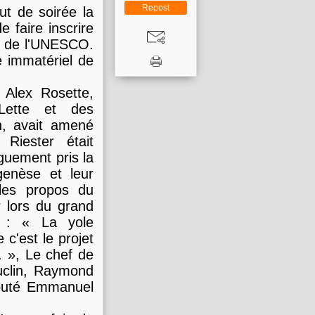
Repost
ut de soirée la
e faire inscrire
al de l'UNESCO.
e immatériel de
 Alex Rosette,
Lette et des
n, avait amené
Riester était
guement pris la
genèse et leur
les propos du
r lors du grand
r : « La yole
c'est le projet
 », Le chef de
auclin, Raymond
jouté Emmanuel