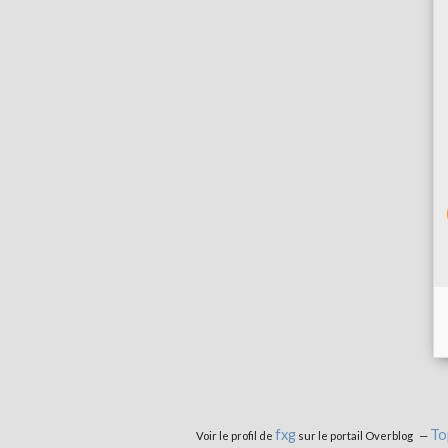
fxg
To
Voir le profil de
sur le portail Overblog