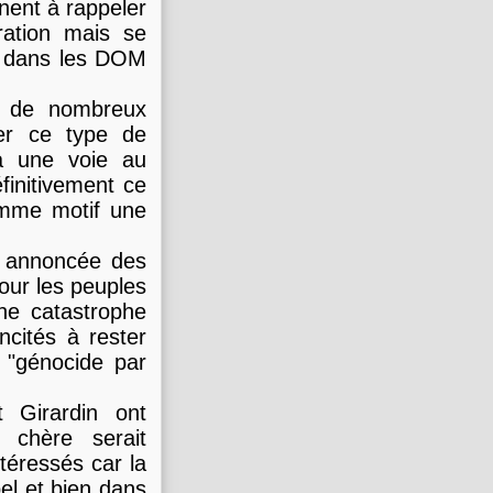
nent à rappeler
ration mais se
vé dans les DOM
er de nombreux
er ce type de
ra une voie au
initivement ce
omme motif une
et annoncée des
Pour les peuples
ne catastrophe
ncités à rester
 "génocide par
 Girardin ont
 chère serait
téressés car la
bel et bien dans