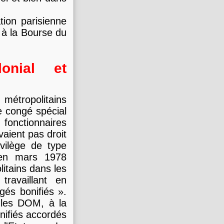
tion parisienne
 à la Bourse du
onial et
métropolitains
e congé spécial
fonctionnaires
vaient pas droit
ivilège de type
t en mars 1978
itains dans les
ravaillant en
és bonifiés ».
 les DOM, à la
nifiés accordés