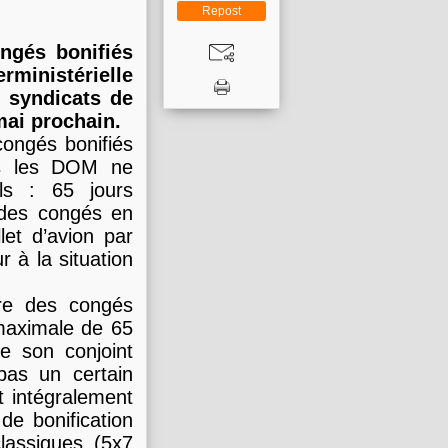
Repost
ngés bonifiés
rministérielle
s syndicats de
mai prochain.
congés bonifiés
ans les DOM ne
els : 65 jours
r des congés en
let d’avion par
r à la situation
dre des congés
 maximale de 65
de son conjoint
pas un certain
t intégralement
 de bonification
lassiques (5x7