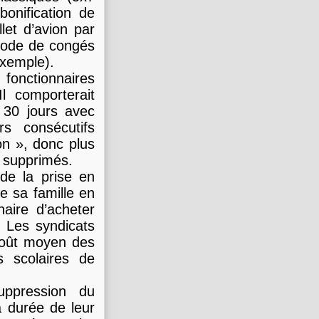
bonification de
let d’avion par
riode de congés
 exemple).
 fonctionnaires
l comporterait
 30 jours avec
rs consécutifs
on », donc plus
l supprimés.
de la prise en
de sa famille en
naire d’acheter
. Les syndicats
 coût moyen des
s scolaires de
uppression du
a durée de leur