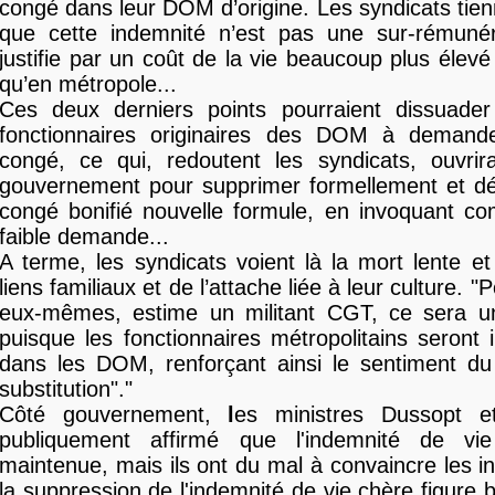
congé dans leur DOM d’origine. Les syndicats tien
que cette indemnité n’est pas une sur-rémuné
justifie par un coût de la vie beaucoup plus éle
qu’en métropole...
Ces deux derniers points pourraient dissuad
fonctionnaires originaires des DOM à demand
congé, ce qui, redoutent les syndicats, ouvri
gouvernement pour supprimer formellement et déf
congé bonifié nouvelle formule, en invoquant c
faible demande...
A terme, les syndicats voient là la mort lente 
liens familiaux et de l’attache liée à leur culture. "
eux-mêmes, estime un militant CGT, ce sera u
puisque les fonctionnaires métropolitains seront i
dans les DOM, renforçant ainsi le sentiment du
substitution"."
Côté gouvernement,
l
es ministres Dussopt et
publiquement affirmé que l'indemnité de vie
maintenue, mais ils ont du mal à convaincre les in
la suppression de l'indemnité de vie chère figure 