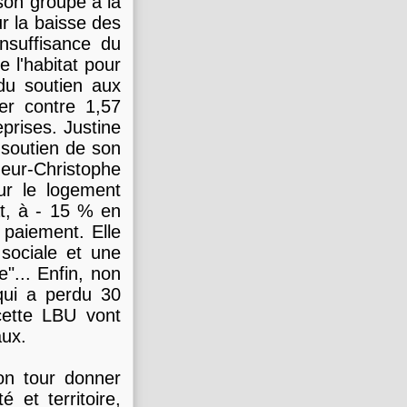
son groupe à la
ur la baisse des
insuffisance du
e l'habitat pour
du soutien aux
ier contre 1,57
eprises. Justine
soutien de son
ur-Christophe
ur le logement
at, à - 15 % en
 paiement. Elle
sociale et une
e"... Enfin, non
qui a perdu 30
 cette LBU vont
aux.
on tour donner
 et territoire,