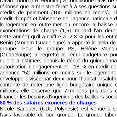
David Lorion (LR Réunion) a conditionné l'avis de 
réponse que la ministre ferait à à ses questions s
crédits de paiement (100 millions en moins), l'
crédit d'impôt et l'absence de l'agence nationale d
le logement en outre-mer ou encore la baisse 
exonérations de charge (1,51 milliard l'an dern
cette année) qu'il a chiffré à -2,3 % pour les entr
Bénin (Modem Guadeloupe) a apporté le plein de 
groupe. Pour le groupe PS, Hélène Vainque
(Guadeloupe) a regretté le recul budgétaire po
qu'elle a estimée, depuis le début du quinquenn
autorisation d'engagement et - 18 % en crédit de
annonce "52 millions en moins sur le logement 
enveloppe divisée par deux pour l'habitat insalubr
contente de noter une ligne budgétaire unique 
millions, elle observe que 7 millions pris dans
financer les besoins d'ingénierie des bailleurs soci
80 % des salaires exonérés de charges
Nicole Sanquer, (UDI, Polynésie) est venue à s
l'avis favorable de son groupe. Le groupe Liberté