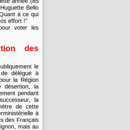
cette année (85
'Huguette Bello
"Quant à ce qui
os effort !"
pour voter les
tion des
publiquement le
 de délégué à
pour la Région
 désertion, la
gement pendant
successeur, la
mètre de cette
rministérielle à
ces des Français
tignon, mais au