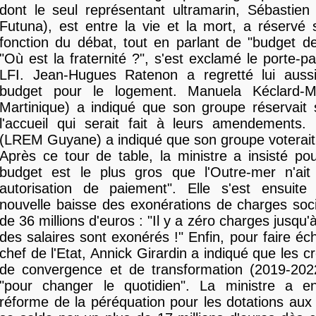
dont le seul représentant ultramarin, Sébastien B
Futuna), est entre la vie et la mort, a réservé
fonction du débat, tout en parlant de "budget d
"Où est la fraternité ?", s'est exclamé le porte-p
LFI. Jean-Hugues Ratenon a regretté lui auss
budget pour le logement. Manuela Kéclard-
Martinique) a indiqué que son groupe réservait 
l'accueil qui serait fait à leurs amendements
(LREM Guyane) a indiqué que son groupe voterait
Après ce tour de table, la ministre a insisté po
budget est le plus gros que l'Outre-mer n'ai
autorisation de paiement". Elle s'est ensuite f
nouvelle baisse des exonérations de charges soc
de 36 millions d'euros : "Il y a zéro charges jusq
des salaires sont exonérés !" Enfin, pour faire é
chef de l'Etat, Annick Girardin a indiqué que les c
de convergence et de transformation (2019-2022)
"pour changer le quotidien". La ministre a e
réforme de la péréquation pour les dotations au