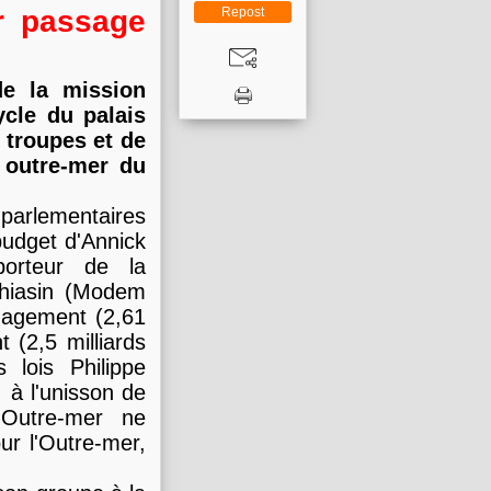
Repost
r passage
de la mission
ycle du palais
 troupes et de
e outre-mer du
parlementaires
budget d'Annick
porteur de la
thiasin (Modem
gagement (2,61
 (2,5 milliards
 lois Philippe
 à l'unisson de
 Outre-mer ne
ur l'Outre-mer,