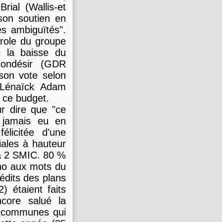
rial (Wallis-et
 son soutien en
es ambiguïtés".
arole du groupe
i la baisse du
Mondésir (GDR
son vote selon
. Lénaïck Adam
 ce budget.
ur dire que "ce
t jamais eu en
élicitée d'une
iales à hauteur
u'à 2 SMIC. 80 %
cho aux mots du
rédits des plans
 étaient faits
ncore salué la
x communes qui