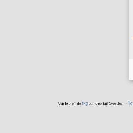
fxg
To
Voir le profil de
sur le portail Overblog