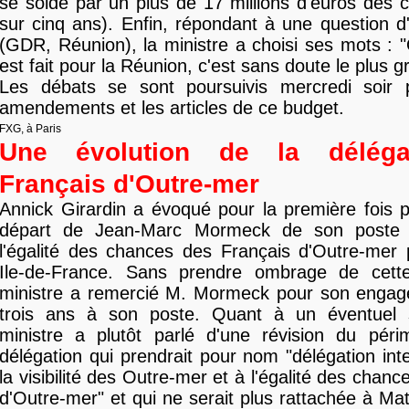
se solde par un plus de 17 millions d'euros dès 
sur cinq ans). Enfin, répondant à une question d
(GDR, Réunion), la ministre a choisi ses mots : 
est fait pour la Réunion, c'est sans doute le plus gr
Les débats se sont poursuivis mercredi soir 
amendements et les articles de ce budget.
FXG, à Paris
Une évolution de la déléga
Français d'Outre-mer
Annick Girardin a évoqué pour la première fois 
départ de Jean-Marc Mormeck de son poste
l'égalité des chances des Français d'Outre-mer 
Ile-de-France. Sans prendre ombrage de cette
ministre a remercié M. Mormeck pour son enga
trois ans à son poste. Quant à un éventuel 
ministre a plutôt parlé d'une révision du péri
délégation qui prendrait pour nom "délégation inte
la visibilité des Outre-mer et à l'égalité des chan
d'Outre-mer" et qui ne serait plus rattachée à Ma