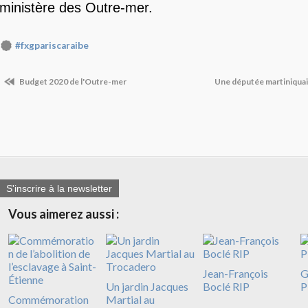
ministère des Outre-mer.
#fxgpariscaraibe
Budget 2020 de l'Outre-mer
Une députée martiniquai
S'inscrire à la newsletter
Vous aimerez aussi :
Jean-François
G
Un jardin Jacques
Boclé RIP
P
Commémoration
Martial au