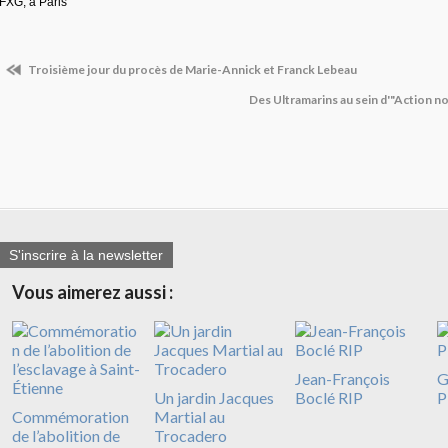
FXG, à Paris
Troisième jour du procès de Marie-Annick et Franck Lebeau
Des Ultramarins au sein d'"Action 
S'inscrire à la newsletter
Vous aimerez aussi :
Jean-François
G
Un jardin Jacques
Boclé RIP
P
Commémoration
Martial au
de l’abolition de
Trocadero