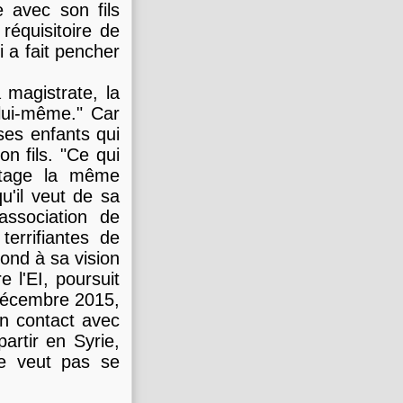
 avec son fils
 réquisitoire de
i a fait pencher
a magistrate, la
lui-même." Car
ses enfants qui
on fils. "Ce qui
artage la même
qu'il veut de sa
association de
terrifiantes de
ond à sa vision
 l'EI, poursuit
7 décembre 2015,
en contact avec
artir en Syrie,
ne veut pas se