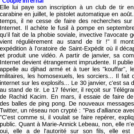
"Couple infernal"
Elle lui paye son inscription à un club de tir 
carabine en juillet, le pistolet automatique en août
temps, il ne cesse de faire des recherches sur
Internet. Il achète le fusil à pompe en septembr
qu'il fait de la phobie soviale, invective l'avocate g
vient régulièrement au stand de tir !" Il mon
expédition à l'oratoire de Saint-Expédit où il déca
et produit une vidéo. A partir de janvier, sa co
Internet devient étrangement imprudente. Il publie
appelle au djihad armé et à tuer les "kouffar", le
militaires, les homosexuels, les sorciers... Il fai
internet sur les explosifs... Le 30 janvier, c'est sa
au stand de tir. Le 17 février, il reçoit sur Télég
de Rachid Kacim. En mars, il essaie de faire de 
des balles de ping pong. De nouveaux messages
Twitter, un réseau non crypté : "Pas d'alliance avec
"C'est comme si, il voulait se faire repérer, expli
public. Quant à Marie-Annick Lebeau, non, elle n'e
oui, elle a de l'autorité sur son fils, elle est 