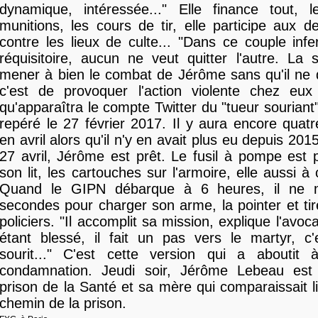
dynamique, intéressée..." Elle finance tout, 
munitions, les cours de tir, elle participe aux d
contre les lieux de culte... "Dans ce couple infer
réquisitoire, aucun ne veut quitter l'autre. La
mener à bien le combat de Jérôme sans qu'il ne 
c'est de provoquer l'action violente chez eux 
qu'apparaîtra le compte Twitter du "tueur souriant"
repéré le 27 février 2017. Il y aura encore quat
en avril alors qu'il n'y en avait plus eu depuis 201
27 avril, Jérôme est prêt. Le fusil à pompe est
son lit, les cartouches sur l'armoire, elle aussi à 
Quand le GIPN débarque à 6 heures, il ne 
secondes pour charger son arme, la pointer et tir
policiers. "Il accomplit sa mission, explique l'avoc
étant blessé, il fait un pas vers le martyr, c'
sourit..." C'est cette version qui a aboutit 
condamnation. Jeudi soir, Jérôme Lebeau est
prison de la Santé et sa mère qui comparaissait li
chemin de la prison.