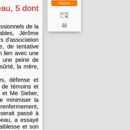
Repost
au, 5 dont
ssionnels de la
pables, Jérôme
s d'association
e, de tentative
en lien avec une
à une peine de
sûrté, la mère,
ès, défense et
 de témoins et
e et Me Sieber,
e minimiser la
n renfermement,
 serait passé à
beau, a essayé
faiblesse et son