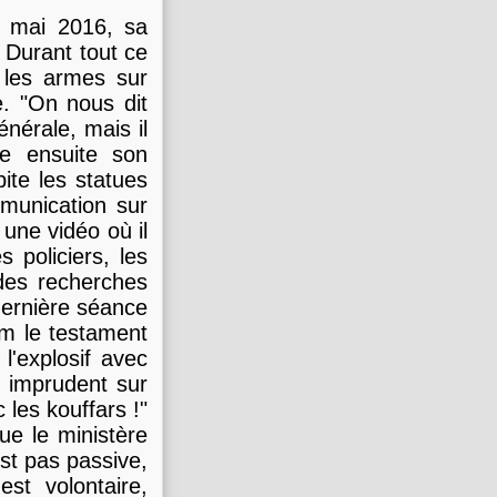
en mai 2016, sa
. Durant tout ce
 les armes sur
e. "On nous dit
énérale, mais il
te ensuite son
pite les statues
mmunication sur
 une vidéo où il
s policiers, les
t des recherches
 dernière séance
ram le testament
l'explosif avec
 imprudent sur
 les kouffars !"
que le ministère
st pas passive,
est volontaire,