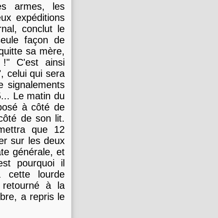
les armes, les
eux expéditions
nal, conclut le
 seule façon de
quitte sa mère,
!" C'est ainsi
, celui qui sera
re signalements
5... Le matin du
 posé à côté de
côté de son lit.
mettra que 12
er sur les deux
ate générale, et
est pourquoi il
à cette lourde
 retourné à la
bre, a repris le