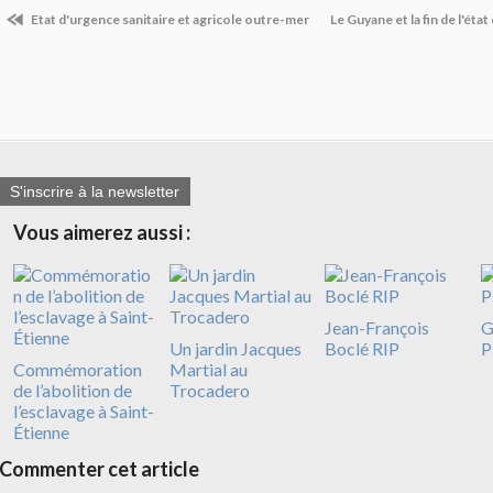
Etat d'urgence sanitaire et agricole outre-mer
Le Guyane et la fin de l'éta
S'inscrire à la newsletter
Vous aimerez aussi :
Jean-François
G
Un jardin Jacques
Boclé RIP
P
Commémoration
Martial au
de l’abolition de
Trocadero
l’esclavage à Saint-
Étienne
Commenter cet article