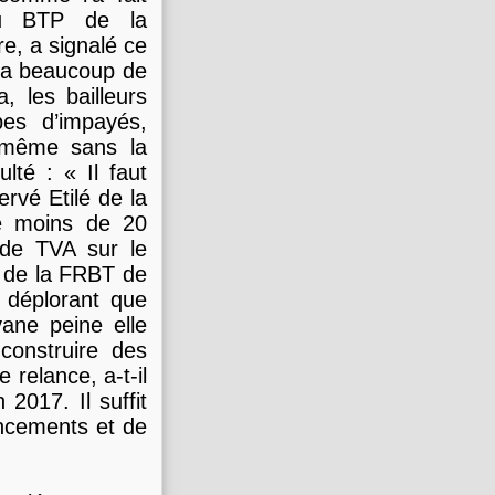
du BTP de la
e, a signalé ce
aura beaucoup de
 les bailleurs
es d’impayés,
, même sans la
lté : « Il faut
ervé Etilé de la
de moins de 20
x de TVA sur le
 de la FRBT de
 déplorant que
yane peine elle
construire des
relance, a-t-il
2017. Il suffit
ancements et de