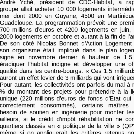
André Yché, président de CDC-Habitat, a ra
groupe allait acheter 10 000 logements intermédi
mer dont 2000 en Guyane, 4500 en Martinique
Guadeloupe. La programmation prévoit une premi
700 millions d’euros et 4200 logements en juin, 
2000 logements en octobre et autant à la fin de l’
De son côté Nicolas Bonnet d’Action Logement
son organisme était impliqué dans le plan loge
signé en novembre dernier à hauteur de 1,5 
éradiquer l’habitat indigne et développer une of
qualité dans les centre-bourgs. « Ces 1,5 milliards
auront un effet levier de 3 milliards qui vont irrigue
Pour autant, les collectivités ont parfois du mal à 
% du montant des projets pour prétendre à la li
unique (220 millions d’euros de fonds d’Etat qui
correctement consommés), certains maîtres 
besoin de soutien en ingénierie pour monter les
ailleurs, si le crédit d’impôt réhabilitation ne c
quartiers classés en « politique de la ville » (Q
même si on appliquerait les critères retenus po