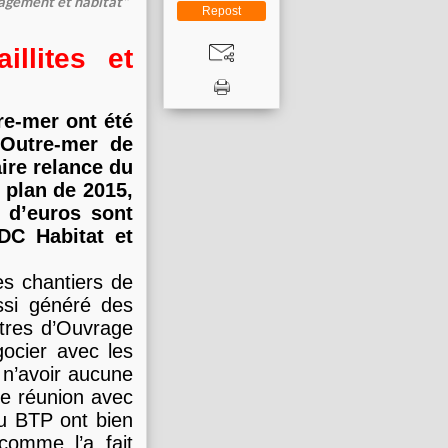
agement et habitat"
Repost
llites et
re-mer ont été
 Outre-mer de
ire relance du
 plan de 2015,
s d’euros sont
DC Habitat et
es chantiers de
ussi généré des
tres d’Ouvrage
gocier avec les
 n’avoir aucune
une réunion avec
du BTP ont bien
 comme l’a fait