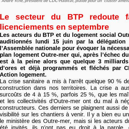
André Yché, président de CDC-Habitat, plaide pour un "cluster amén
Le secteur du BTP redoute fai
licenciements en septembre
Les acteurs du BTP et du logement social Out
auditionnés lundi 15 juin par la délégation
l’Assemblée nationale pour évoquer la nécessa
plan logement Outre-mer qui, après l’échec du
est à la peine alors que quelque 3 milliard
d’ores et déjà programmés et fléchés par C
Action logement.
La crise sanitaire a mis à l’arrêt quelque 90 % d
construction dans nos territoires. La crise a a
surcoûts de 4 à 15 %, parfois 25 %, que les maî
et les collectivités d’Outre-mer ont du mal à né
constructeurs. Ces derniers se plaignent aussi de
visibilité sur les chantiers à venir. Il y a bien eu 
le ministère des Outre-mer, mais si les acteurs 
été invités, ils n’ont pas eu droit à la parole,