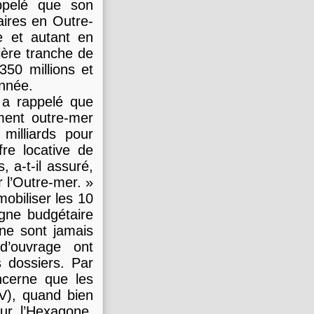
ppelé que son
aires en Outre-
 et autant en
ère tranche de
350 millions et
année.
 a rappelé que
ment outre-mer
milliards pour
fre locative de
, a-t-il assuré,
r l’Outre-mer. »
mobiliser les 10
gne budgétaire
 ne sont jamais
d’ouvrage ont
 dossiers. Par
oncerne que les
PV), quand bien
ur l’Hexagone,