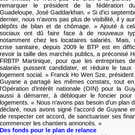
remarquer le président de la fédération 
Guadeloupe, José Gaddarkhan. « Si d’ici septembr
dernier, nous n’avons pas plus de visibilité, il y 
dépôts de bilan et de chômage. » Ajouté à cela,
sociaux ont dû faire face à de nouveaux typ
notamment chez les locataires salariés. Mais
crise sanitaire, depuis 2009 le BTP est en difficu
revoir la taille des marchés publics, a préconisé H
FRBTP Martinique, pour que les entreprises 
salariés puissent candidater, et réduire le tau
logement social. » Franck Ho Wen Sze, président
Guyane a partagé les mêmes constats, tout en
l’Opération d’intérêt nationale (OIN) pour la Gu
aussi à démarrer, à débloquer le foncier pour 
logements. « Nous n’avons pas besoin d’un plan de 
déclaré, nous avons signé l’accord de Guyane en 
de respecter cet accord, de sanctuariser ses fin
commencer les chantiers annoncés. »
Des fonds pour le plan de relance