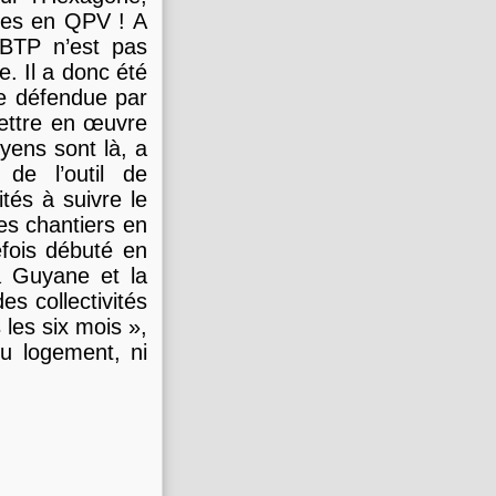
sées en QPV ! A
 BTP n’est pas
. Il a donc été
le défendue par
ettre en œuvre
yens sont là, a
 de l’outil de
ités à suivre le
es chantiers en
efois débuté en
a Guyane et la
es collectivités
 les six mois »,
du logement, ni