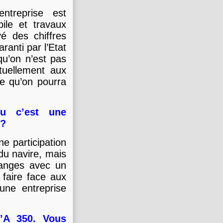
ntreprise est
bile et travaux
é des chiffres
anti par l’Etat
 qu’on n’est pas
tuellement aux
ce qu’on pourra
u c’est une
 ?
ne participation
 du navire, mais
hanges avec un
 faire face aux
 une entreprise
l’A 350. Vous