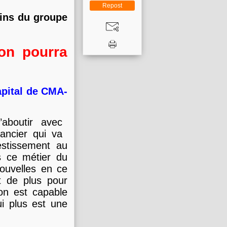
Repost
ins du groupe
’on pourra
apital de CMA-
aboutir avec
ancier qui va
estissement au
s ce métier du
nouvelles en ce
t de plus pour
on est capable
ui plus est une