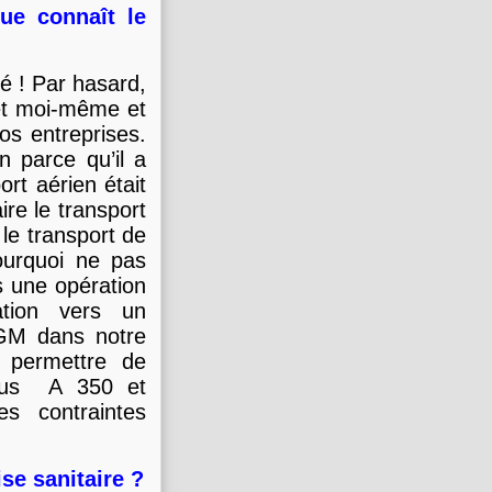
que connaît le
té ! Par hasard,
et moi-même et
s entreprises.
en parce qu’il a
rt aérien était
re le transport
le transport de
ourquoi ne pas
s une opération
tion vers un
CGM dans notre
s permettre de
irbus A 350 et
es contraintes
se sanitaire ?