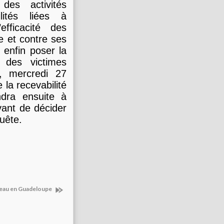
des activités
ilités liées à
efficacité des
 et contre ses
 enfin poser la
n des victimes
, mercredi 27
 la recevabilité
ndra ensuite à
vant de décider
uête.
l'eau en Guadeloupe