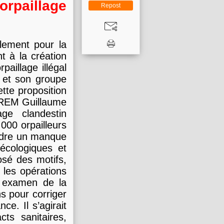
orpaillage
Repost
lement pour la
nt à la création
paillage illégal
e et son groupe
tte proposition
r LREM Guillaume
age clandestin
000 orpailleurs
endre un manque
écologiques et
sé des motifs,
 les opérations
un examen de la
ns pour corriger
ce. Il s’agirait
ts sanitaires,