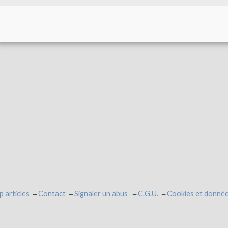
p articles
Contact
Signaler un abus
C.G.U.
Cookies et donnée