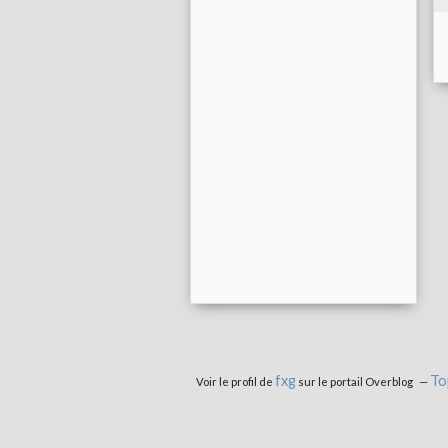
fxg
To
Voir le profil de
sur le portail Overblog