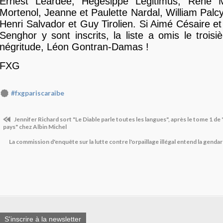
Ernest Léardée, Hégésippe Légitimus, René M
Mortenol, Jeanne et Paulette Nardal, William Palcy
Henri Salvador et Guy Tirolien. Si Aimé Césaire e
Senghor y sont inscrits, la liste a omis le trois
négritude, Léon Gontran-Damas !
FXG
#fxgpariscaraibe
Jennifer Richard sort "Le Diable parle toutes les langues", après le tome 1 de "
pays" chez Albin Michel
La commission d'enquête sur la lutte contre l'orpaillage illégal entend la gen
S'inscrire à la newsletter