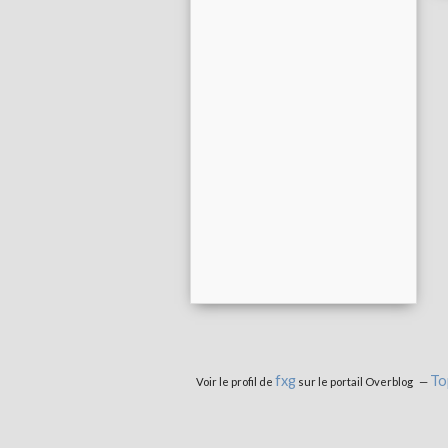
fxg
To
Voir le profil de
sur le portail Overblog