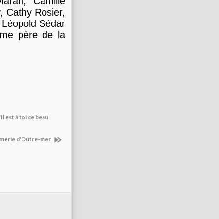
aran, Camille
, Cathy Rosier,
t Léopold Sédar
ième père de la
Il est à toi ce beau
darmerie d'Outre-mer