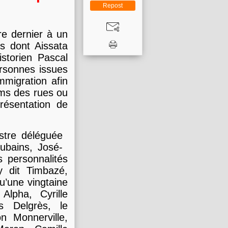
Repost
e dernier à un
es dont Aissata
storien Pascal
rsonnes issues
mmigration afin
oms des rues ou
résentation de
istre déléguée
ubains, José-
 personnalités
y dit Timbazé,
u’une vingtaine
Alpha, Cyrille
s Delgrès, le
n Monnerville,