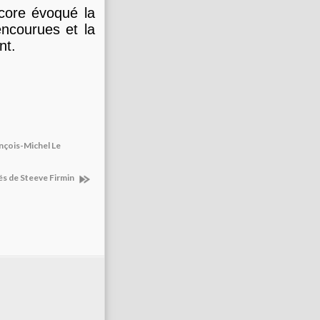
core évoqué la
ncourues et la
nt.
ançois-Michel Le
és de Steeve Firmin