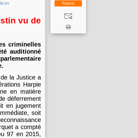
Repost
estin vu de
es criminelles
été auditionné
 parlementaire
e.
 de la Justice a
érations Harpie
nne en matière
e de déferrement
it en jugement
immédiate, soit
econnaissance
arquet a compté
eu 97 en 2015,