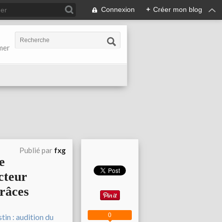
Connexion
+
Créer mon blog
-mer
Publié par
fxg
e
ecteur
grâces
0