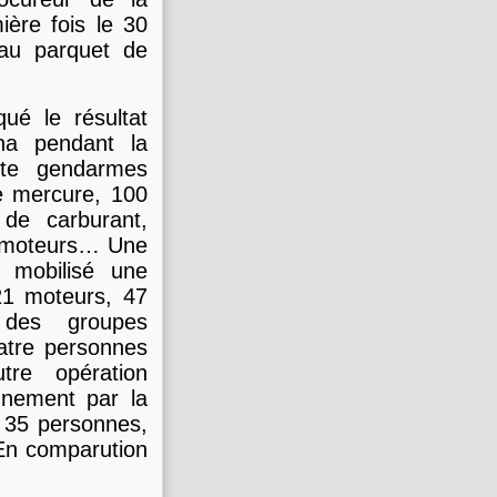
ère fois le 30
 au parquet de
ué le résultat
na pendant la
nte gendarmes
de mercure, 100
de carburant,
es, moteurs… Une
 mobilisé une
21 moteurs, 47
 des groupes
atre personnes
tre opération
nnement par la
 35 personnes,
 En comparution