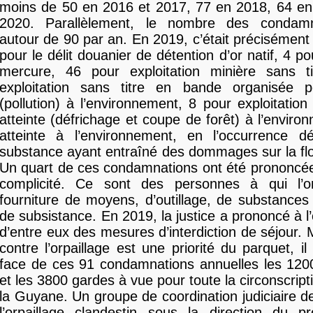
moins de 50 en 2016 et 2017, 77 en 2018, 64 en
2020. Parallèlement, le nombre des condamn
autour de 90 par an. En 2019, c’était précisément 
pour le délit douanier de détention d’or natif, 4 p
mercure, 46 pour exploitation minière sans t
exploitation sans titre en bande organisée po
(pollution) à l’environnement, 8 pour exploitation 
atteinte (défrichage et coupe de forêt) à l’enviro
atteinte à l’environnement, en l’occurrence 
substance ayant entraîné des dommages sur la flo
Un quart de ces condamnations ont été prononcées
complicité. Ce sont des personnes à qui l’o
fourniture de moyens, d’outillage, de substance
de subsistance. En 2019, la justice a prononcé à l
d’entre eux des mesures d’interdiction de séjour. 
contre l’orpaillage est une priorité du parquet, i
face de ces 91 condamnations annuelles les 120
et les 3800 gardes à vue pour toute la circonscripti
la Guyane. Un groupe de coordination judiciaire de
l’orpaillage clandestin sous la direction du p