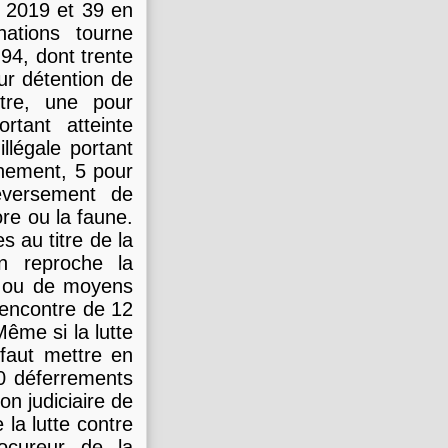
 2019 et 39 en
ations tourne
94, dont trente
our détention de
itre, une pour
rtant atteinte
illégale portant
nnement, 5 pour
déversement de
re ou la faune.
 au titre de la
n reproche la
s ou de moyens
’encontre de 12
Même si la lutte
l faut mettre en
0 déferrements
on judiciaire de
 la lutte contre
rocureur de la