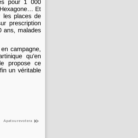
ées pour 1 000
l’Hexagone… Et
 les places de
ur prescription
0 ans, malades
nt en campagne,
rtinique qu’en
le propose ce
fin un véritable
Apatou revotera