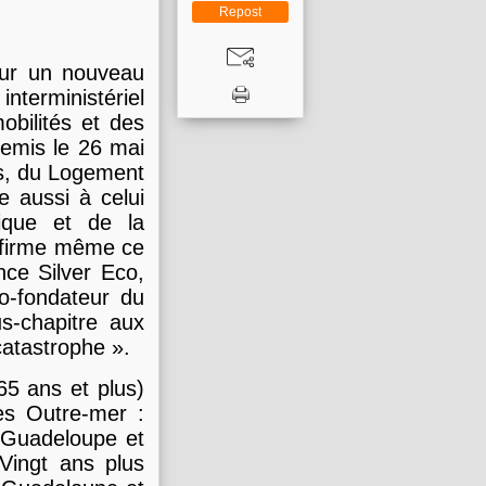
Repost
our un nouveau
interministériel
obilités et des
 remis le 26 mai
es, du Logement
re aussi à celui
nique et de la
ffirme même ce
nce Silver Eco,
o-fondateur du
s-chapitre aux
-catastrophe ».
(65 ans et plus)
les Outre-mer :
 Guadeloupe et
Vingt ans plus