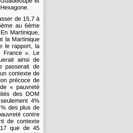
n Guadeloupe et
l’Hexagone.
asser de 15,7 à
 86ème au 6ème
En Martinique,
t la Martinique
 le rapport, la
e France ». Le
erait ainsi de
e passerait de
 un contexte de
tion précoce de
 de « pauvreté
raités des DOM
e seulement 4%
0 % des plus de
pauvreté contre
t de contexte
2017 que de 45