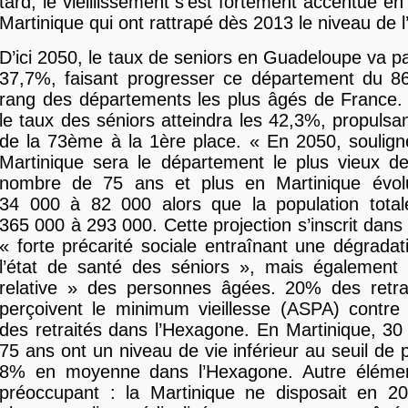
tard, le vieillissement s’est fortement accentué e
Martinique qui ont rattrapé dès 2013 le niveau de 
D’ici 2050, le taux de seniors en Guadeloupe va p
37,7%, faisant progresser ce département du
rang des départements les plus âgés de France. 
le taux des séniors atteindra les 42,3%, propulsan
de la 73ème à la 1ère place. « En 2050, souligne
Martinique sera le département le plus vieux d
nombre de 75 ans et plus en Martinique évolu
34 000 à 82 000 alors que la population total
365 000 à 293 000. Cette projection s’inscrit dans
« forte précarité sociale entraînant une dégrada
l’état de santé des séniors », mais également
relative » des personnes âgées. 20% des ret
perçoivent le minimum vieillesse (ASPA) contr
des retraités dans l’Hexagone. En Martinique, 3
75 ans ont un niveau de vie inférieur au seuil de 
8% en moyenne dans l’Hexagone. Autre élémen
préoccupant : la Martinique ne disposait en 