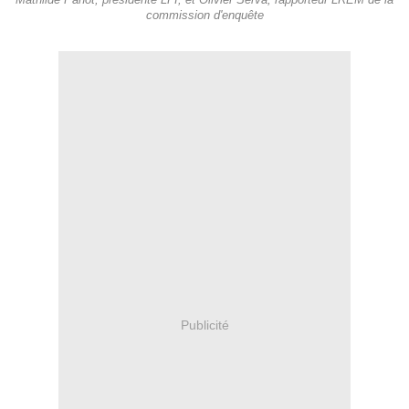
Mathilde Panot, présidente LFI, et Olivier Serva, rapporteur LREM de la
commission d'enquête
Publicité