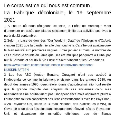
Le corps est ce qui nous est commun.
La Fabrique décoloniale, le 19 septembre
2021
1 À l’heure où nous rédigeons ce texte, le Préfet de Martinique vient
d’annoncer un accès aux plages strictement limité aux activités sportives à
partir du 22 septembre.
2
Selon la base de données “Our World in Data” de l’Université d’Oxford,
c’est en 2021 que la pandémie a le plus touché la Caraïbe qui avait jusque-
là bien résisté aux premières vagues. Entre janvier et mars, le nombre de
cas a presque doublé en Jamaïque , il a été multiplié par quatre à Cuba, par
huit à Barbade et par dix à Ste-Lucie et Saint-Vincent-et-les-Grenadines.
https://www.reuters.com/article/us-health-coronavirus-caribbean-
idUSKBN2AT33N
3 Les îles ABC (Aruba, Bonaire, Curaçao) n’ont pas accédé à
l’indépendance comme initialement envisagé dans les années 1980. Au
début des années 1990, deux référendums d’autodétermination ont révélé
que la grande majorité des citoyens de ces anciennes colo- nies
néerlandaises ne souhaitaient pas l’indépendance mais aspiraient plutôt à
l’autonomie tout en conservant des liens constitutionnels avec les Pays-Bas.
4 Au Royaume-Uni, selon le Bureau National des Statistiques (ONS), la
Covid-19 a tué deux fois plus dans les quartiers défavori- sés du Royaume-
Uni, et davantage de minorités ethniques que de Blancs