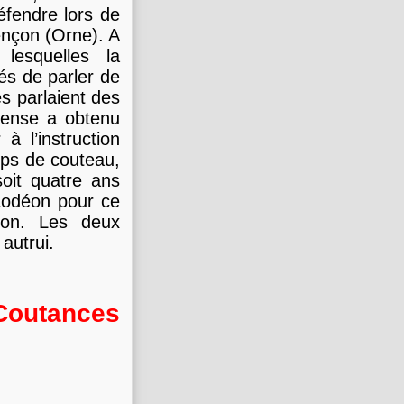
éfendre lors de
ençon (Orne). A
lesquelles la
és de parler de
s parlaient des
éfense a obtenu
à l’instruction
ups de couteau,
soit quatre ans
Lodéon pour ce
tion. Les deux
autrui.
Coutances