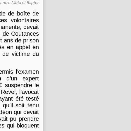
entre Mota et Raptor
tie de boîte de
es volontaires
manente, devait
es de Coutances
t ans de prison
ès en appel en
n de victime du
ermis l’examen
n d’un expert
dû suspendre le
Revel, l’avocat
ayant été testé
qu’il soit tenu
déon qui devait
ait pu prendre
es qui bloquent