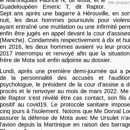
le Martiniquais Fabrice N, dit Mota, et le
Me Ursulet 
Guadeloupéen Emeric T, dit Raptor.
Sept ans après une bagarre à Hérouville, en sor
nuit, les deux hommes poursuivis pour violenc
ayant entraîné une mutilation ou une infirmité per
enfin être jugés en appel devant la cour d’assis
(Manche). Condamnés respectivement à dix et hui
en 2016, les deux hommes avaient vu leur proc
2017 interrompu et renvoyé afin que la situatio
frère de Mota soit enfin adjointe au dossier.
Lundi, après une première demi-journée qui a p
de la personnalité des accusés et l’auditio
psychologue, le président de la cour d’assise a 
procès et le renvoyer au mois de mars 2022. Me 
de Raptor s’est révélé être cas contact, son fils 
positif au covid19. Le protocole sanitaire impose 
cinq jours à l’isolement. Notons que Me Dorval Lo
assurer la défense de Mota avec Me Ursulet n’av
l’avion depuis la Martinique en raison des barrag