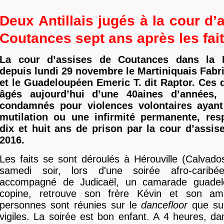
Deux Antillais jugés à la cour d’
Coutances sept ans après les fai
La cour d’assises de Coutances dans la 
depuis lundi 29 novembre le Martiniquais Fabri
et le Guadeloupéen Emeric T. dit Raptor. Ce
âgés aujourd’hui d’une 40aines d’années,
condamnés pour violences volontaires ayant
mutilation ou une infirmité permanente, res
dix et huit ans de prison par la cour d’assi
2016.
Les faits se sont déroulés à Hérouville (Calvad
samedi soir, lors d'une soirée afro-caribée
accompagné de Judicaël, un camarade guadel
copine, retrouve son frère Kévin et son am
personnes sont réunies sur le
dancefloor
que sur
vigiles. La soirée est bon enfant. A 4 heures, dan