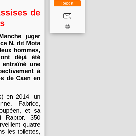
Repost
assises de
ts
Manche juger
ce N. dit Mota
s deux hommes,
 ont déjà été
 entraîné une
pectivement à
ses de Caen en
os) en 2014, un
nne. Fabrice,
oupéen, et sa
i Raptor. 350
veillent quatre
s les toilettes,