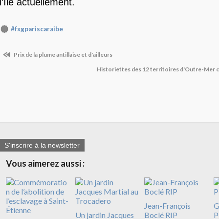
l’île actuellement.
#fxgpariscaraibe
Prix de la plume antillaise et d'ailleurs
Historiettes des 12 territoires d'Outre-Mer 
S'inscrire à la newsletter
Vous aimerez aussi :
Jean-François
G
Un jardin Jacques
Boclé RIP
P