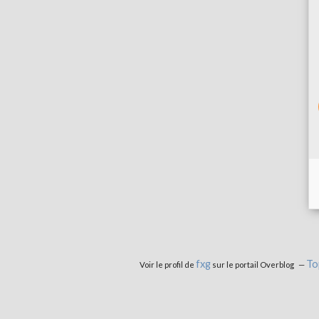
fxg
To
Voir le profil de
sur le portail Overblog