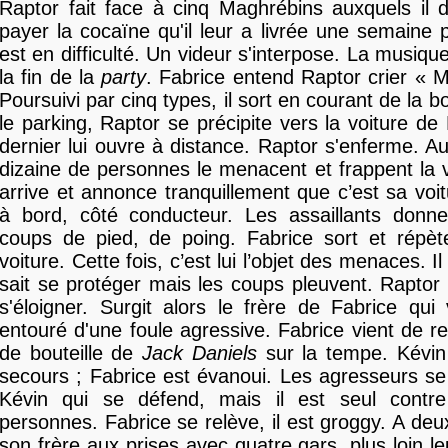
Raptor fait face à cinq Maghrébins auxquels il 
payer la cocaïne qu'il leur a livrée une semaine p
est en difficulté. Un videur s'interpose. La musique
la fin de la
party
. Fabrice entend Raptor crier « M
Poursuivi par cinq types, il sort en courant de la bo
le parking, Raptor se précipite vers la voiture de
dernier lui ouvre à distance. Raptor s'enferme. Au
dizaine de personnes le menacent et frappent la v
arrive et annonce tranquillement que c’est sa voitur
à bord, côté conducteur. Les assaillants donn
coups de pied, de poing. Fabrice sort et répèt
voiture. Cette fois, c’est lui l’objet des menaces. Il
sait se protéger mais les coups pleuvent. Raptor 
s'éloigner. Surgit alors le frère de Fabrice qui
entouré d'une foule agressive. Fabrice vient de r
de bouteille de
Jack Daniels
sur la tempe. Kévin
secours ; Fabrice est évanoui. Les agresseurs se
Kévin qui se défend, mais il est seul contr
personnes. Fabrice se relève, il est groggy. A deux
son frère aux prises avec quatre gars, plus loin l