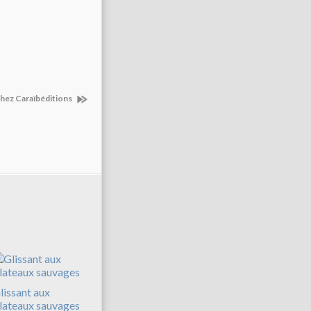
chez Caraïbéditions
lissant aux
lateaux sauvages