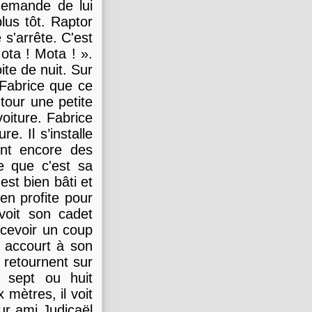
demande de lui
lus tôt. Raptor
 s'arrête. C'est
ota ! Mota ! ».
ite de nuit. Sur
 Fabrice que ce
tour une petite
oiture. Fabrice
e. Il s’installe
ent encore des
e que c'est sa
 est bien bâti et
en profite pour
 voit son cadet
ecevoir un coup
 accourt à son
 retournent sur
e sept ou huit
 mètres, il voit
eur ami Judicaël