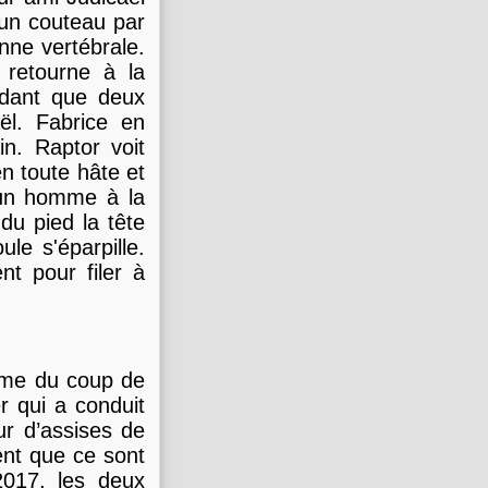
 un couteau par
nne vertébrale.
 retourne à la
ndant que deux
l. Fabrice en
in. Raptor voit
en toute hâte et
 un homme à la
du pied la tête
le s'éparpille.
nt pour filer à
time du coup de
r qui a conduit
ur d’assises de
nt que ce sont
2017, les deux