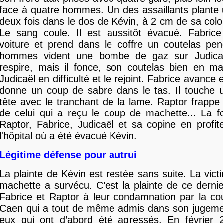
face à quatre hommes. Un des assaillants plante
deux fois dans le dos de Kévin, à 2 cm de sa colo
Le sang coule. Il est aussitôt évacué. Fabrice
voiture et prend dans le coffre un coutelas pe
hommes vident une bombe de gaz sur Judicaë
respire, mais il fonce, son coutelas bien en ma
Judicaël en difficulté et le rejoint. Fabrice avance 
donne un coup de sabre dans le tas. Il touche
tête avec le tranchant de la lame. Raptor frappe 
de celui qui a reçu le coup de machette... La fou
Raptor, Fabrice, Judicaël et sa copine en profite
l'hôpital où a été évacué Kévin.
Légitime défense pour autrui
La plainte de Kévin est restée sans suite. La vic
machette a survécu. C’est la plainte de ce dernie
Fabrice et Raptor à leur condamnation par la co
Caen qui a tout de même admis dans son jugeme
eux qui ont d’abord été agressés. En février 