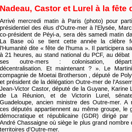
Nadeau, Castor et Lurel à la fête
Arrivé mercredi matin à Paris (photo) pour part
présidentiel des élus d’Outre-mer à l’Elysée, Marc
co-président de Péyi-a, sera dès samedi matin d
La Base où se tient cette année la clébre f
l’Humanité dite « fête de l’huma ». Il participera
à 21 heures, au stand national du PCF, au débat
ses outre-mers : colonisation, départeme
décentralisation. Et maintenant ? ». Le Martin
compagnie de Moetai Brotherson , député de Poly
et président de la délégation Outre-mer de l’Assem
Jean-Victor Castor, député de la Guyane, Karine
de La Réunion, et de Victorin Lurel, séna
Guadeloupe, ancien ministre des Outre-mer. A 
ces députés appartiennent au même groupe, le
démocratique et républicaine (GDR) dirigé par
André Chassaigne où siège le plus grand nombre 
territoires d'Outre-mer.