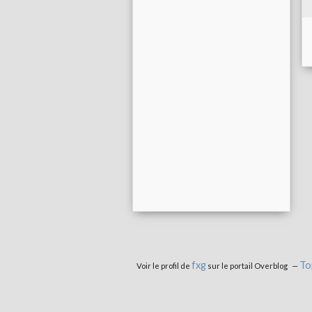
fxg
To
Voir le profil de
sur le portail Overblog