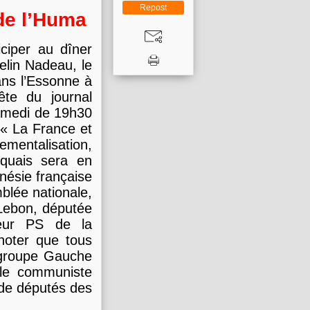
Repost
 de l’Huma
iciper au dîner
elin Nadeau, le
ans l’Essonne à
ête du journal
 samedi de 19h30
 « La France et
ntalisation,
iquais sera en
nésie française
blée nationale,
 Lebon, députée
teur PS de la
noter que tous
 groupe Gauche
 le communiste
de députés des