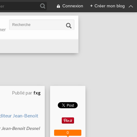
Connexion
+
Créer mon blog
-mer
Publié par
fxg
ur Jean-Benoit Desnel
0