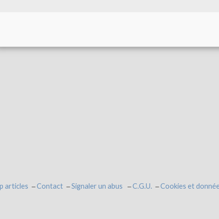
p articles
Contact
Signaler un abus
C.G.U.
Cookies et donnée