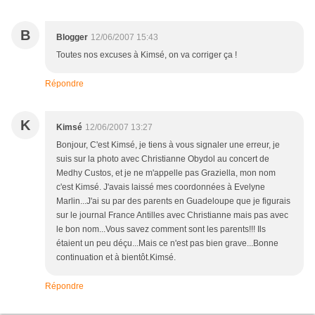
B
Blogger
12/06/2007 15:43
Toutes nos excuses à Kimsé, on va corriger ça !
Répondre
K
Kimsé
12/06/2007 13:27
Bonjour, C'est Kimsé, je tiens à vous signaler une erreur, je
suis sur la photo avec Christianne Obydol au concert de
Medhy Custos, et je ne m'appelle pas Graziella, mon nom
c'est Kimsé. J'avais laissé mes coordonnées à Evelyne
Marlin...J'ai su par des parents en Guadeloupe que je figurais
sur le journal France Antilles avec Christianne mais pas avec
le bon nom...Vous savez comment sont les parents!!! Ils
étaient un peu déçu...Mais ce n'est pas bien grave...Bonne
continuation et à bientôt.Kimsé.
Répondre