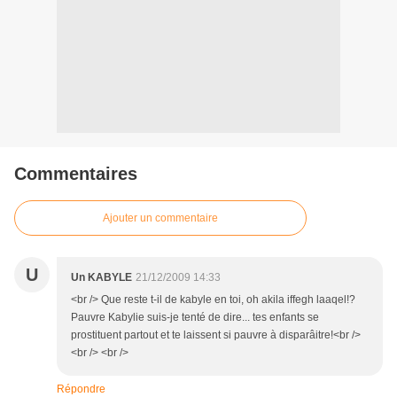
Commentaires
Ajouter un commentaire
U
Un KABYLE
21/12/2009 14:33
<br /> Que reste t-il de kabyle en toi, oh akila iffegh laaqel!?
Pauvre Kabylie suis-je tenté de dire... tes enfants se
prostituent partout et te laissent si pauvre à disparâitre!<br />
<br /> <br />
Répondre