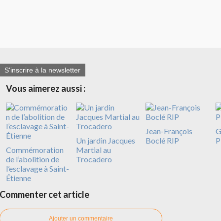
S'inscrire à la newsletter
Vous aimerez aussi :
Jean-François
G
Un jardin Jacques
Boclé RIP
P
Commémoration
Martial au
de l’abolition de
Trocadero
l’esclavage à Saint-
Étienne
Commenter cet article
Ajouter un commentaire