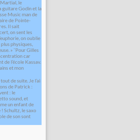
Martial, le
 guitare Godin et la
basse Music man de
maire de Pointe-
s. Il sait
ert, on sent les
l’euphorie, on oublie
s plus physiques,
use. » ¨Pour Gilles
ncentration car
t de l’école Kassav.
mains et mon
tout de suite. Je l’ai
ons de Patrick :
ent : le
etto sound, et
omme un enfant de
 ! Schultz, le saxo
sole de son sont