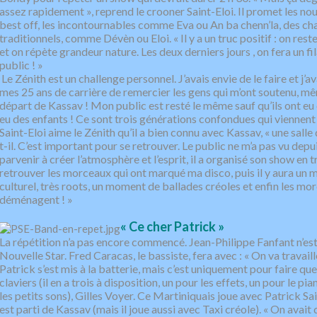
assez rapidement », reprend le crooner Saint-Eloi. Il promet les no
best off, les incontournables comme Eva ou An ba chenn’la, des ch
traditionnels, comme Dévèn ou Eloi. « Il y a un truc positif : on rest
et on répète grandeur nature. Les deux derniers jours , on fera un fi
public ! »
Le Zénith est un challenge personnel. J’avais envie de le faire et j’a
mes 25 ans de carrière de remercier les gens qui m’ont soutenu, 
départ de Kassav ! Mon public est resté le même sauf qu’ils ont eu 
eu des enfants ! Ce sont trois générations confondues qui viennent
Saint-Eloi aime le Zénith qu’il a bien connu avec Kassav, « une salle
t-il. C’est important pour se retrouver. Le public ne m’a pas vu depu
parvenir à créer l’atmosphère et l’esprit, il a organisé son show en t
retrouver les morceaux qui ont marqué ma disco, puis il y aura un
culturel, très roots, un moment de ballades créoles et enfin les mo
déménagent ! »
« Ce cher Patrick »
La répétition n’a pas encore commencé. Jean-Philippe Fanfant n’est 
Nouvelle Star. Fred Caracas, le bassiste, fera avec : « On va travaill
Patrick s’est mis à la batterie, mais c’est uniquement pour faire qu
claviers (il en a trois à disposition, un pour les effets, un pour le pi
les petits sons), Gilles Voyer. Ce Martiniquais joue avec Patrick Sai
est parti de Kassav (mais il joue aussi avec Taxi créole). « On avait 