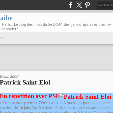
raibe
, Paris... Le blog des infos du 6e DOM, des gens originaires d'outre
tice société
ct
8 Juin 2007
Patrick Saint-Eloi
En répétition avec PSE
« Ce sera mon premier Zénith solo ! » A quelques jours du concert 
carrière, le 16 juin, Patrick Saint-Eloi et ses musiciens ont investi le
Bondy pour répéter un show qui devrait durer 2 h 30. « Mais ça dé