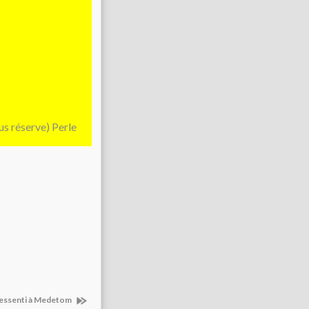
us réserve) Perle
ressenti à Medetom