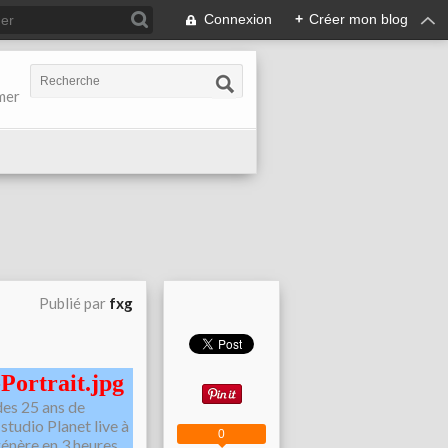
Connexion
+
Créer mon blog
-mer
Publié par
fxg
des 25 ans de
 studio Planet live à
0
génère en 3 heures