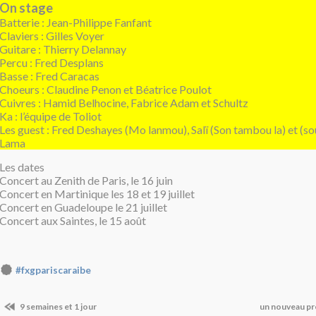
On stage
Batterie : Jean-Philippe Fanfant
Claviers : Gilles Voyer
Guitare : Thierry Delannay
Percu : Fred Desplans
Basse : Fred Caracas
Choeurs : Claudine Penon et Béatrice Poulot
Cuivres : Hamid Belhocine, Fabrice Adam et Schultz
Ka : l’équipe de Toliot
Les guest : Fred Deshayes (Mo lanmou), Salï (Son tambou la) et (so
Lama
Les dates
Concert au Zenith de Paris, le 16 juin
Concert en Martinique les 18 et 19 juillet
Concert en Guadeloupe le 21 juillet
Concert aux Saintes, le 15 août
#fxgpariscaraibe
9 semaines et 1 jour
un nouveau p