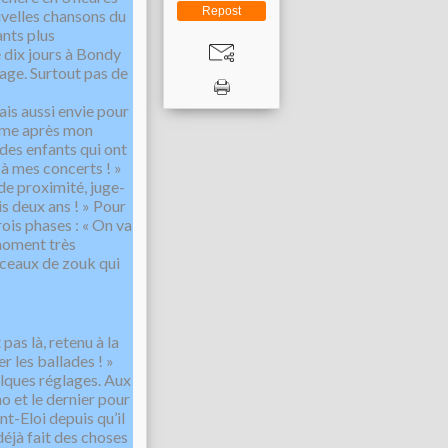
Repost
uvelles chansons du
ants plus
e dix jours à Bondy
lage. Surtout pas de
vais aussi envie pour
même après mon
des enfants qui ont
 à mes concerts ! »
 de proximité, juge-
is deux ans ! » Pour
rois phases : « On va
 moment très
rceaux de zouk qui
pas là, retenu à la
er les ballades ! »
elques réglages. Aux
ano et le dernier pour
nt-Eloi depuis qu’il
déjà fait des choses