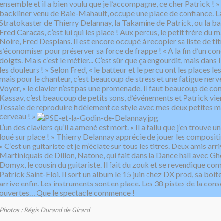
ensemble et il a bien voulu que je l’accompagne, ce cher Patrick ! » 
backliner venu de Baie-Mahault, occupe une place de confiance. La
Stratokaster de Thierry Delannay, la Takamine de Patrick, ou la 
Fred Caracas, c’est lui qui les place ! Aux percus, le petit frère du 
Noire, Fred Desplans. Il est encore occupé à recopier sa liste de titre
s’économiser pour préserver sa force de frappe ! « A la fin d’un conc
doigts. Mais c’est le métier... C’est sûr que ça engourdit, mais dans 
les douleurs ! » Selon Fred, « le batteur et le percu ont les places le
mais pour le chanteur, c’est beaucoup de stress et une fatigue nerve
Voyer, « le clavier n’est pas une promenade. Il faut beaucoup de co
Kassav, c’est beaucoup de petits sons, d’événements et Patrick vien
J’essaie de reproduire fidèlement ce style avec mes deux petites 
cerveau ! »
L’un des claviers qu’il a amené est mort. « Il a fallu que j’en trouve un 
loué sur place ! » Thierry Delannay apprécie de jouer les compositi
« C’est un guitariste et je m’éclate sur tous les titres. Deux amis arriv
Martiniquais de Dillon, Natone, qui fait dans la Dance hall avec Gh
Domyx, le cousin du guitariste. Il fait du zouk et se revendique c
Patrick Saint-Eloi. Il sort un album le 15 juin chez DX prod, sa boite
arrive enfin. Les instruments sont en place. Les 38 pistes de la con
ouvertes… Que le spectacle commence !
Photos : Régis Durand de Girard