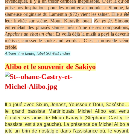
revendiquer. Il y a un trésor caribéen inépuisable. C’est la qu’on
puise nos inspirations pour les montrer au monde. » Simone, la
slameuse originaire du Lamentin (972) vient les saluer. Elle a été
leur invitée sur scène. Moun Karayib jouait
Ka yo fé
, Simone
entremêlait des phrasés slamés tirés d’une de ses compositions,
Appelons un chat un chat
. Et voilà déjà la mizik a peyi la devenir
métisse, caresser le spoke and words… C’est la nouvelle scène
créole.
Album Vini kouté, label SOWest Indies
Alibo et le souvenir de Sakiyo
Il a joué avec Sixun, Jonasz, Youssou n’Dour, Sakésho…
le grand bassiste Martiniquais Michel Alibo est venu
écouter ses amis de Moun Karayïb (Stéphane Castry, le
bassiste, est à sa gauche). La présence de Michel Alibo a
jeté un brin de nostalgie dans l’assistance où, le voyant,