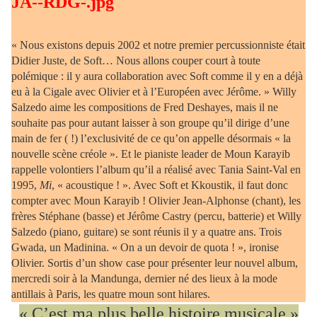
« Nous existons depuis 2002 et notre premier percussionniste était
Didier Juste, de Soft… Nous allons couper court à toute
polémique : il y aura collaboration avec Soft comme il y en a déjà
eu à la Cigale avec Olivier et à l’Européen avec Jérôme. » Willy
Salzedo aime les compositions de Fred Deshayes, mais il ne
souhaite pas pour autant laisser à son groupe qu’il dirige d’une
main de fer ( !) l’exclusivité de ce qu’on appelle désormais « la
nouvelle scène créole ». Et le pianiste leader de Moun Karayib
rappelle volontiers l’album qu’il a réalisé avec Tania Saint-Val en
1995,
Mi
, « acoustique ! ». Avec Soft et Kkoustik, il faut donc
compter avec Moun Karayib ! Olivier Jean-Alphonse (chant), les
frères Stéphane (basse) et Jérôme Castry (percu, batterie) et Willy
Salzedo (piano, guitare) se sont réunis il y a quatre ans. Trois
Gwada, un Madinina. « On a un devoir de quota ! », ironise
Olivier. Sortis d’un show case pour présenter leur nouvel album,
mercredi soir à la Mandunga, dernier né des lieux à la mode
antillais à Paris, les quatre moun sont hilares.
« C’est ma plus belle histoire musicale »