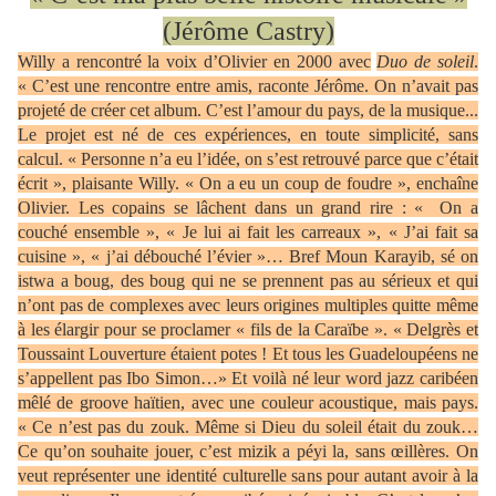
(Jérôme Castry)
Willy a rencontré la voix d’Olivier en 2000 avec
Duo de soleil
.
« C’est une rencontre entre amis, raconte Jérôme. On n’avait pas
projeté de créer cet album. C’est l’amour du pays, de la musique...
Le projet est né de ces expériences, en toute simplicité, sans
calcul. « Personne n’a eu l’idée, on s’est retrouvé parce que c’était
écrit », plaisante Willy. « On a eu un coup de foudre », enchaîne
Olivier. Les copains se lâchent dans un grand rire : « On a
couché ensemble », « Je lui ai fait les carreaux », « J’ai fait sa
cuisine », « j’ai débouché l’évier »… Bref Moun Karayib, sé on
istwa a boug, des boug qui ne se prennent pas au sérieux et qui
n’ont pas de complexes avec leurs origines multiples quitte même
à les élargir pour se proclamer « fils de la Caraïbe ». « Delgrès et
Toussaint Louverture étaient potes ! Et tous les Guadeloupéens ne
s’appellent pas Ibo Simon…» Et voilà né leur word jazz caribéen
mêlé de groove haïtien, avec une couleur acoustique, mais pays.
« Ce n’est pas du zouk. Même si Dieu du soleil était du zouk…
Ce qu’on souhaite jouer, c’est mizik a péyi la, sans œillères. On
veut représenter une identité culturelle sans pour autant avoir à la