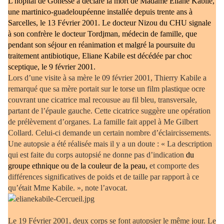
L'hôpital de Gonesse a déclaré la mort de Madame Eliane Kabile,
une martinico-guadeloupéenne installée depuis trente ans à
Sarcelles, le 13 Février 2001. Le docteur Nizou du CHU signale
à son confrère le docteur Tordjman, médecin de famille, que
pendant son séjour en réanimation et malgré la poursuite du
traitement antibiotique, Eliane Kabile est décédée par choc
sceptique, le 9 février 2001.
Lors d’une visite à sa mère le 09 février 2001, Thierry Kabile a
remarqué que sa mère portait sur le torse un film plastique ocre
couvrant une cicatrice mal recousue au fil bleu, transversale,
partant de l’épaule gauche. Cette cicatrice suggère une opération
de prélèvement d’organes. La famille fait appel à Me Gilbert
Collard. Celui-ci demande un certain nombre d’éclaircissements.
Une autopsie a été réalisée mais il y a un doute : « La description
qui est faite du corps autopsié ne donne pas d’indication
du
groupe ethnique ou de la couleur de la peau,
et comporte des
différences significatives de poids et de taille par rapport à ce
qu’était Mme Kabile. », note l’avocat.
Le 19 Février 2001, deux corps se font autopsier le même jour. Le