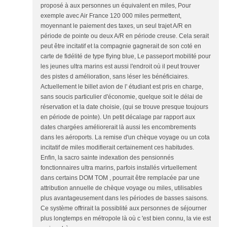
proposé à aux personnes un équivalent en miles, Pour
exemple avec Air France 120 000 miles permettent,
moyennant le paiement des taxes, un seul trajet A/R en
période de pointe ou deux A/R en période creuse. Cela serait
peut être incitatif et la compagnie gagnerait de son coté en
carte de fidélité de type flying blue, Le passeport mobilité pour
les jeunes ultra marins est aussi l'endroit où il peut trouver
des pistes d amélioration, sans léser les bénéficiaires.
Actuellement le billet avion de l' étudiant est pris en charge,
sans soucis particulier d'économie, quelque soit le délai de
réservation et la date choisie, (qui se trouve presque toujours
en période de pointe). Un petit décalage par rapport aux
dates chargées améliorerait là aussi les encombrements
dans les aéroports. La remise d'un chèque voyage ou un cota
incitatif de miles modifierait certainement ces habitudes.
Enfin, la sacro sainte indexation des pensionnés
fonctionnaires ultra marins, parfois installés virtuellement
dans certains DOM TOM , pourrait être remplacée par une
attribution annuelle de chèque voyage ou miles, utilisables
plus avantageusement dans les périodes de basses saisons.
Ce système offrirait la possiblité aux personnes de séjourner
plus longtemps en métropole là où c 'est bien connu, la vie est