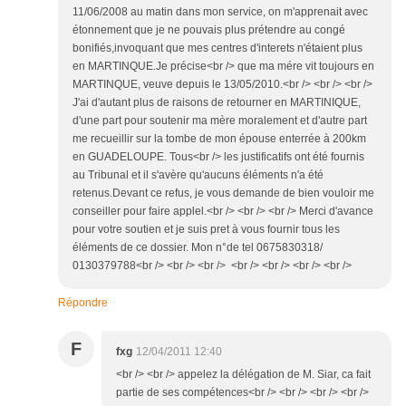
11/06/2008 au matin dans mon service, on m'apprenait avec
étonnement que je ne pouvais plus prétendre au congé
bonifiés,invoquant que mes centres d'interets n'étaient plus
en MARTINQUE.Je précise<br /> que ma mére vit toujours en
MARTINQUE, veuve depuis le 13/05/2010.<br /> <br /> <br />
J'ai d'autant plus de raisons de retourner en MARTINIQUE,
d'une part pour soutenir ma mère moralement et d'autre part
me recueillir sur la tombe de mon épouse enterrée à 200km
en GUADELOUPE. Tous<br /> les justificatifs ont été fournis
au Tribunal et il s'avère qu'aucuns éléments n'a été
retenus.Devant ce refus, je vous demande de bien vouloir me
conseiller pour faire applel.<br /> <br /> <br /> Merci d'avance
pour votre soutien et je suis pret à vous fournir tous les
éléments de ce dossier. Mon n°de tel 0675830318/
0130379788<br /> <br /> <br /> <br /> <br /> <br /> <br />
Répondre
F
fxg
12/04/2011 12:40
<br /> <br /> appelez la délégation de M. Siar, ca fait
partie de ses compétences<br /> <br /> <br /> <br />