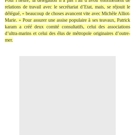
Pour l’heure, la délégation n’a pas l’air d’avoir énormément de
relations de travail avec le secrétariat d’Etat, mais, se réjouit le
délégué, « beaucoup de choses avancent vite avec Michèle Alliot-
Marie. » Pour assurer une assise populaire à ses teavaux, Patrick
karam a créé deux comité consultatifs, celui des associations
d’ultra-marins et celui des élus de métropole originaires d’outre-
mer.