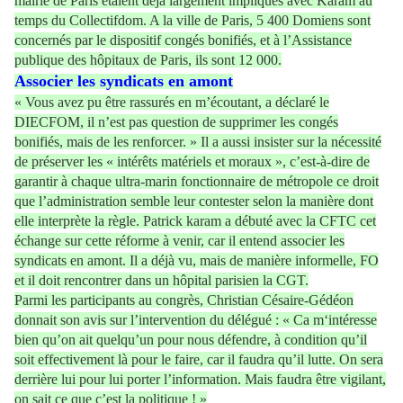
mairie de Paris étaient déjà largement impliqués avec Karam au
temps du Collectifdom. A la ville de Paris, 5 400 Domiens sont
concernés par le dispositif congés bonifiés, et à l’Assistance
publique des hôpitaux de Paris, ils sont 12 000.
Associer les syndicats en amont
« Vous avez pu être rassurés en m’écoutant, a déclaré le
DIECFOM, il n’est pas question de supprimer les congés
bonifiés, mais de les renforcer. » Il a aussi insister sur la nécessité
de préserver les « intérêts matériels et moraux », c’est-à-dire de
garantir à chaque ultra-marin fonctionnaire de métropole ce droit
que l’administration semble leur contester selon la manière dont
elle interprète la règle. Patrick karam a débuté avec la CFTC cet
échange sur cette réforme à venir, car il entend associer les
syndicats en amont. Il a déjà vu, mais de manière informelle, FO
et il doit rencontrer dans un hôpital parisien la CGT.
Parmi les participants au congrès, Christian Césaire-Gédéon
donnait son avis sur l’intervention du délégué : « Ca m‘intéresse
bien qu’on ait quelqu’un pour nous défendre, à condition qu’il
soit effectivement là pour le faire, car il faudra qu’il lutte. On sera
derrière lui pour lui porter l’information. Mais faudra être vigilant,
on sait ce que c’est la politique ! »