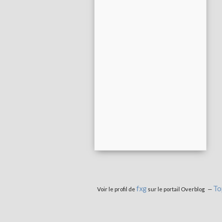
fxg
To
Voir le profil de
sur le portail Overblog