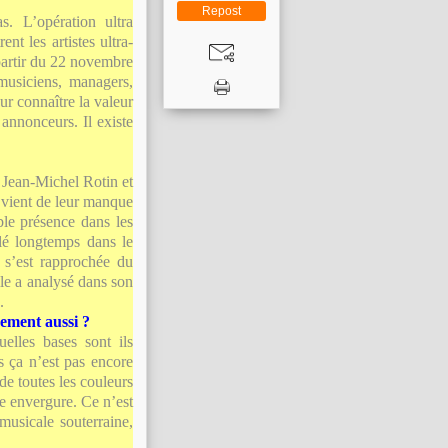
Repost
s. L’opération ultra
nt les artistes ultra-
partir du 22 novembre
 musiciens, managers,
ur connaître la valeur
 annonceurs. Il existe
c Jean-Michel Rotin et
ça vient de leur manque
ble présence dans les
llé longtemps dans le
e s’est rapprochée du
elle a analysé dans son
.
nement aussi ?
uelles bases sont ils
is ça n’est pas encore
e toutes les couleurs
e envergure. Ce n’est
usicale souterraine,