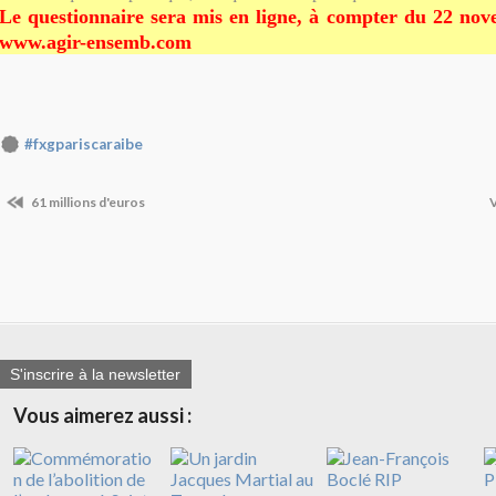
Le questionnaire sera mis en ligne, à compter du 22 nov
www.agir-ensemb.com
#fxgpariscaraibe
61 millions d'euros
V
S'inscrire à la newsletter
Vous aimerez aussi :