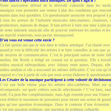
Vous lancez l’opération ultra musiques. De quoi s’agit-il ?
Notre association défend de la diversité culturelle dans les media
musiques veut permettre une remise à plat des conditions que rencontre
marins dans leur quotidien. Un questionnaire anonyme sera proposé à 
à tous les acteurs de l’industrie musicales ultra-marines, chanteurs,
producteurs, maisons de disque. Il faut arriver à faire une mise à plat po
de notre industrie musicale afin de pouvoir intéresser les medias et les
un marché souterrain, sous-jacent, insoupçonné.
D’où vous est venue cette envie ?
Ca fait quinze ans que je suis dans le milieu artistique. J’ai chanté ave
quand je vois la difficulté des artistes à se faire connaître, je sais que 
de moyens de communication. C’est la principale raison de notre fai
medias. Ide Bordy a rédigé un constat sur la question. Elle a travai
milieu musical métropolitain, avec Johnny entre autres. Depuis, ell
milieu antillais et elle a rencontré les mêmes difficultés. C’est cela qu’
rapport et c’est à partir de cela que nous avons élaborer le questionnaire
Les Césaire de la musique participent à cette volonté de décloison
C’est une belle vitrine pour les artistes afro-caribéens. Mais sur q
récompensés, sur quels critères sont-ils sélectionnés ? C’est bien, ma
rodé. Ca peut être complémentaire, mais Agir ensemb pour une France d
veut fédérer le maximum de personnes pour mener une action de grand
pas qu’une question économique. Dans le contexte d’une économie m
c’est une question politique, une question de politique culturelle.