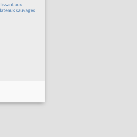
lissant aux
lateaux sauvages