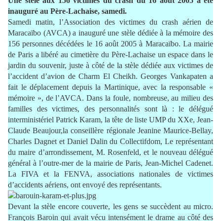
Une stèle aux 156 victimes du crash du 16 août 2005 a été
inauguré au Père-Lachaise, samedi.
Samedi matin, l’Association des victimes du crash aérien de
Maracaïbo (AVCA) a inauguré une stèle dédiée à la mémoire des
156 personnes décédées le 16 août 2005 à Maracaïbo. La mairie
de Paris a libéré au cimetière du Père-Lachaise un espace dans le
jardin du souvenir, juste à côté de la stèle dédiée aux victimes de
l’accident d’avion de Charm El Cheikh. Georges Vankapaten a
fait le déplacement depuis la Martinique, avec la responsable «
mémoire », de l’AVCA. Dans la foule, nombreuse, au milieu des
familles des victimes, des personnalités sont là : le délégué
interministériel Patrick Karam, la tête de liste UMP du XXe, Jean-
Claude Beaujour,la conseillère régionale Jeanine Maurice-Bellay,
Charles Dagnet et Daniel Dalin du Collectifdom, Le représentant
du maire d’arrondissement, M. Rosenfeld, et le nouveau délégué
général à l’outre-mer de la mairie de Paris, Jean-Michel Cadenet.
La FIVA et la FENVA, associations nationales de victimes
d’accidents aériens, ont envoyé des représentants.
Devant la stèle encore couverte, les gens se succèdent au micro.
François Baroin qui avait vécu intensément le drame au côté des