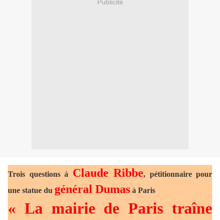
Publicité
Claude Ribbe
Trois questions à
, pétitionnaire pour
général Dumas
une statue du
à Paris
« La mairie de Paris traîne