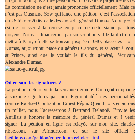
lui qui m’a dit que, à titre personnel, il trouvait ce projet médiocre.
La commission ne s’est jamais prononcée officiellement. Mais ce
n’est pas Ousmane Sow qui lance une pétition, c’est l’association
du 26 février 2006, celle des amis du général Dumas. Notre projet
est de pousser à la remise en place de cette statue par tous
moyens. Nous la financerons par souscription s’il le faut et on la
mettra à Paris, où elle se trouvait jusqu’en 1940, place des Trois-
Dumas, aujourd’hui place du général Catroux, et sa sœur à Port-
au-Prince, ainsi que le voulait le fils du général, l’écrivain
Alexandre Dumas.
Où en sont les signatures ?
La pétition a été ouverte la semaine dernière. On reçoit cinquante
à soixante signatures par jour. Figurent déjà des personnalités
comme Raphaël Confiant ou Ernest Pépin. Quand nous en aurons
un millier, nous l’adresserons à Bertrand Delanoë. J’invite les
Antillais à honorer la mémoire du général Dumas et à venir
signer. La pétition en ligne est relayée sur mon site, claude-
ribbe.com, sur Afrique.com et sur le site officiel :
ipetitions.com/petition/generaldumas/index.html