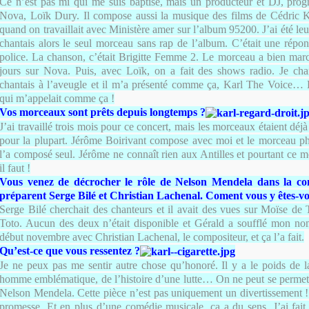
Ce n’est pas mi qui me suis baptisé, mais un producteur et DJ, pro
Nova, Loïk Dury. Il compose aussi la musique des films de Cédric Kl
quand on travaillait avec Ministère amer sur l’album 95200. J’ai été leur
chantais alors le seul morceau sans rap de l’album. C’était une répon
police. La chanson, c’était Brigitte Femme 2. Le morceau a bien march
jours sur Nova. Puis, avec Loïk, on a fait des shows radio. Je chan
chantais à l’aveugle et il m’a présenté comme ça, Karl The Voice… 
qui m’appelait comme ça !
Vos morceaux sont prêts depuis longtemps ?
J’ai travaillé trois mois pour ce concert, mais les morceaux étaient déj
pour la plupart. Jérôme Boirivant compose avec moi et le morceau pha
l’a composé seul. Jérôme ne connaît rien aux Antilles et pourtant c
il faut !
Vous venez de décrocher le rôle de Nelson Mendela dans la co
préparent Serge Bilé et Christian Lachenal. Coment vous y êtes-vo
Serge Bilé cherchait des chanteurs et il avait des vues sur Moïse de
Toto. Aucun des deux n’était disponible et Gérald a soufflé mon nom. 
début novembre avec Christian Lachenal, le compositeur, et ça l’a fait.
Qu’est-ce que vous ressentez ?
Je ne peux pas me sentir autre chose qu’honoré. Il y a le poids de l
homme emblématique, de l’histoire d’une lutte… On ne peut se permett
Nelson Mendela. Cette pièce n’est pas uniquement un divertissement !
promesse. Et en plus d’une comédie musicale, ça a du sens. J’ai fait 