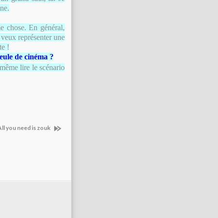
ne.
me chose. En général,
e veux représenter une
te !
eule de cinéma ?
 même lire le scénario
All you need is zouk