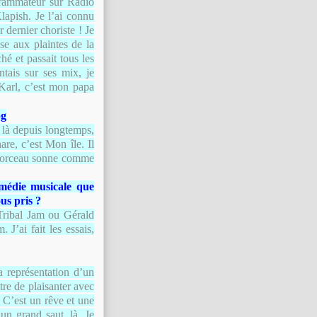
grammateur sur Radio
apish. Je l’ai connu
 dernier choriste ! Je
se aux plaintes de la
é et passait tous les
tais sur ses mix, je
Karl, c’est mon papa
à là depuis longtemps,
re, c’est Mon île. Il
e morceau sonne comme
médie musicale que
us pris ?
 Tribal Jam ou Gérald
J’ai fait les essais,
a représentation d’un
re de plaisanter avec
 C’est un rêve et une
un grand saut, là. Je