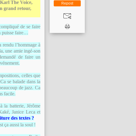
 Karl The Voice,
Repost
 un grand retour,
 compliqué de se faire
on puisse faire…
n a rendu l’hommage à
da, une amie ingé-son
 demandé de faire un
 événement.
mpositions, celles que
! Ca se balade dans la
t beaucoup de jazz. Ca
s facile.
à la batterie, Jérôme
Kaké, Janice Leca et
ture des textes ?
t ça aussi la soul !