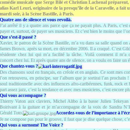
comédie musicale que Serge Bilé et Christian Lachenal préparent,
alias Karl Leuri, originaire de la presqu’île de la Caravelle, a fait
mardi soir, à la Scène Bastille, à Paris.
Quatre ans de silence et vous revoilà.
J’ai arrêté il y a quatre ans parce que ça ne payait plus. A Paris, c’est
payer et, surtout, de payer ses musiciens. Et c’est bien le moins que l’
Que s’est-il passé ?
Xavier, le patron de la Scène Bastille, m’a vu dans sa salle quand o
James Brown, après sa mort, en décembre 2006. Il a craqué. C’est Gil
résidente chez lui qui m’a facilité la tâche. Voilà comment il m’a
concert chez lui. Et après quatre ans de silence, on a voulu en faire un
Que chantez-vous ?
Des chansons soul en français, en créole et en anglais. Ce sont mes co
l’on retrouvera, en principe, sur l’album que je sortirai l’an prochain 
soul traditionnelle avec des influences afro-caribéennes, funk, rock e
part assez jazz, c’est la tendance et avec mes musiciens, c’est encore plu
Qui vous accompagne ?
Thierry Vaton aux claviers, Michel Alibo à la basse Julien Tekeyan 
Boirivant à la guitare et je m’accompagne de la voix de Sandra N’
Gérald Toto.
Accordez-vous de l’importance à l’écri
Je ne compose pas pour le groove, il faut que je dise quelque chose, c’es
Qui vous a surnomé The Voice ?