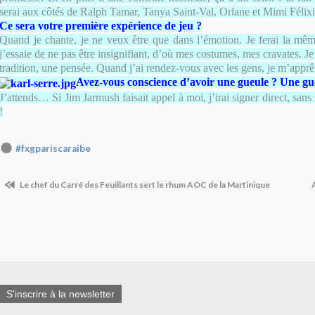
serai aux côtés de Ralph Tamar, Tanya Saint-Val, Orlane et Mimi Félixi
Ce sera votre première expérience de jeu ?
Quand je chante, je ne veux être que dans l’émotion. Je ferai la mê
j’essaie de ne pas être insignifiant, d’où mes costumes, mes cravates. J
tradition, une pensée. Quand j’ai rendez-vous avec les gens, je m’apprê
Avez-vous conscience d’avoir une gueule ? Une gu
J’attends… Si Jim Jarmush faisait appel à moi, j’irai signer direct, sans
!
#fxgpariscaraibe
Le chef du Carré des Feuillants sert le rhum AOC de la Martinique
S'inscrire à la newsletter