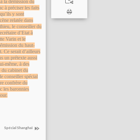
 à la démission du
 à préciser les faits
qu’ils y sont
scène relatée dans
thieu, le conseiller du
ecrétaire d’Etat à
e Varin et le
démission du haut-
 Ce serait d’ailleurs
us un prétexte aussi
 lui-même, à des
e du cabinet du
le conseiller spécial
tre confrère du
c les baronnies
our.
Spécial Shanghaï