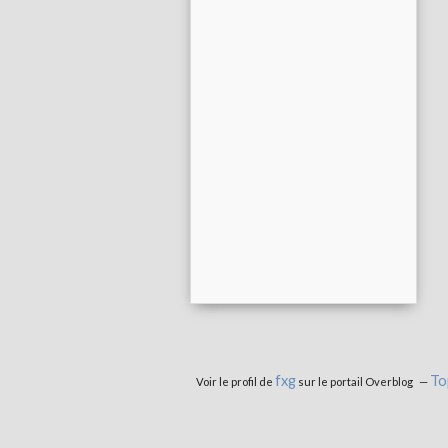
fxg
To
Voir le profil de
sur le portail Overblog