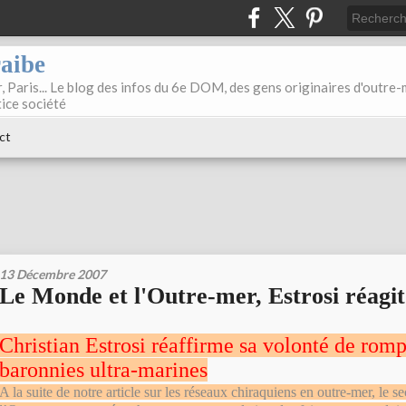
raibe
, Paris... Le blog des infos du 6e DOM, des gens originaires d'outre
tice société
ct
13 Décembre 2007
Le Monde et l'Outre-mer, Estrosi réagit
Christian Estrosi réaffirme sa volonté de romp
baronnies ultra-marines
A la suite de notre article sur les réseaux chiraquiens en outre-mer, le se