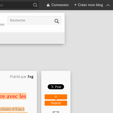
Connexion
+
Créer mon blog
-mer
Publié par
fxg
re avec les
0
Repost
crétaire d’Etat à