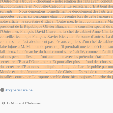
l’Outre-mer a trouvé « choquant » notre relation des faits ayant conduit
haut-commissaire en Nouvelle-Calédonie. Le secrétariat d’Etat tient donc
suivants : « Nous démentons formellement le déroulement des faits tels 
rapportés. Seules six personnes étaient présentes lors de cette fameuse 
notre article : le secrétaire d’Etat à l’Outre-mer, le haut-commissaire Ma
président de la République Olivier Biancarelli, le conseiller spécial du s
l’Outre-mer, François-David Cravenne, la chef de cabinet Anne-Charlott
conseiller technique François-Xavier Bieuville. Personne d’autres. La 
commissaire n’est absolument pas liée aux caprices d’un chef de cabinet.
faire injure à M. Mathieu de penser qu’il prendrait une telle décision so
fallacieux. La démarche du haut-commissaire était lié, comme il l’a dit
raisons personnelles qui n’ont aucun lien avec les prétendus états d’âm
secrétaire d’Etat à l’Outre-mer. » Et pour aller plus au fond des choses, 
du secrétaire d’Etat nous a indiqué que l’objet de l’article publié par no
Monde était de démontrer la volonté de Christian Estrosi de rompre ave
installées outre-mer. La rupture semble donc bien toujours à l’ordre du j
#fxgpariscaraibe
Le Monde et l'Outre-mer...