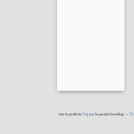
fxg
To
Voir le profil de
sur le portail Overblog