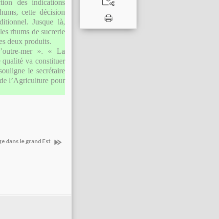
ction des indications
hums, cette décision
itionnel. Jusque là,
 les rhums de sucrerie
es deux produits.
d’outre-mer ». « La
ualité va constituer
uligne le secrétaire
 de l’Agriculture pour
ge dans le grand Est