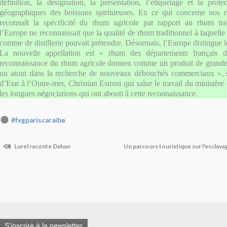
définition, la désignation, la présentation, l’étiquetage et la prote
géographiques des boissons spiritueuses. En ce qui concerne nos r
reconnaît la spécificité du rhum agricole par rapport au rhum trad
l’Europe ne reconnaissait que la qualité de rhum traditionnel à laquelle
comme de distillerie pouvait prétendre. Désormais, l’Europe distingue l
La nouvelle appellation est « rhum des départements français 
reconnaissance du rhum agricole domien comme un produit de grande q
un atout dans la recherche de nouveaux débouchés commerciaux », so
d’Etat à l’Outre-mer, Christian Estrosi qui salue le travail du ministère
les longues négociations qui ont abouti à cette reconnaissance.
#fxgpariscaraibe
Lurel raconte Dahan
Un parcours touristique sur l'esclava
S'inscrire à la newsletter