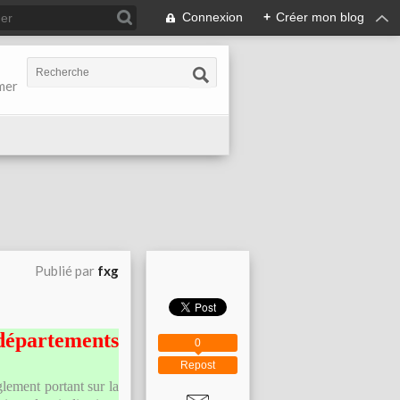
Connexion
+
Créer mon blog
-mer
Publié par
fxg
départements
0
Repost
lement portant sur la