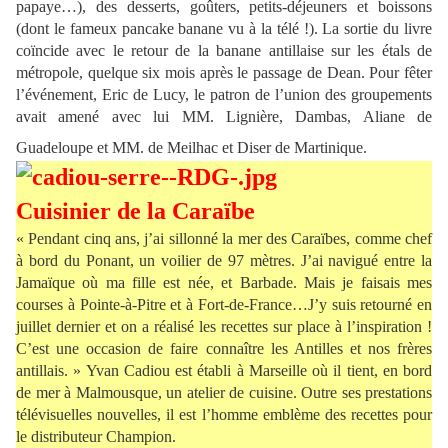
papaye…), des desserts, goûters, petits-déjeuners et boissons
(dont le fameux pancake banane vu à la télé !). La sortie du livre
coïncide avec le retour de la banane antillaise sur les étals de
métropole, quelque six mois après le passage de Dean. Pour fêter
l’événement, Eric de Lucy, le patron de l’union des groupements
avait amené avec lui MM. Lignière, Dambas, Aliane de
Guadeloupe et MM. de Meilhac et Diser de Martinique.
Cuisinier de la Caraïbe
« Pendant cinq ans, j’ai sillonné la mer des Caraïbes, comme chef
à bord du Ponant, un voilier de 97 mètres. J’ai navigué entre la
Jamaïque où ma fille est née, et Barbade. Mais je faisais mes
courses à Pointe-à-Pitre et à Fort-de-France…J’y suis retourné en
juillet dernier et on a réalisé les recettes sur place à l’inspiration !
C’est une occasion de faire connaître les Antilles et nos frères
antillais. » Yvan Cadiou est établi à Marseille où il tient, en bord
de mer à Malmousque, un atelier de cuisine. Outre ses prestations
télévisuelles nouvelles, il est l’homme emblème des recettes pour
le distributeur Champion.