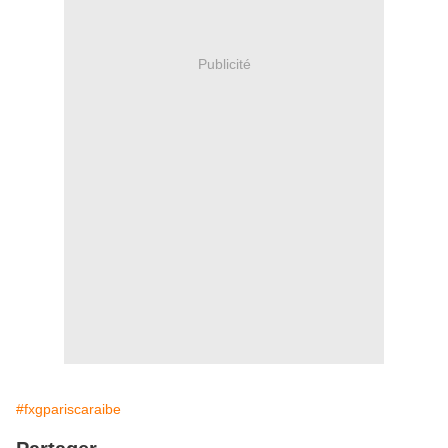
Publicité
#fxgpariscaraibe