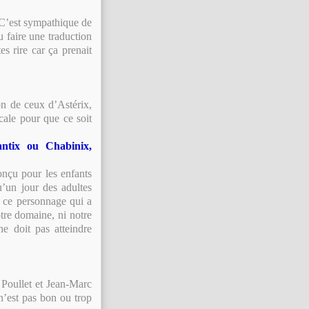
! C’est sympathique de
u faire une traduction
es rire car ça prenait
on de ceux d’Astérix,
ocale pour que ce soit
ntix ou Chabinix,
onçu pour les enfants
’un jour des adultes
re ce personnage qui a
otre domaine, ni notre
e doit pas atteindre
 Poullet et Jean-Marc
n’est pas bon ou trop