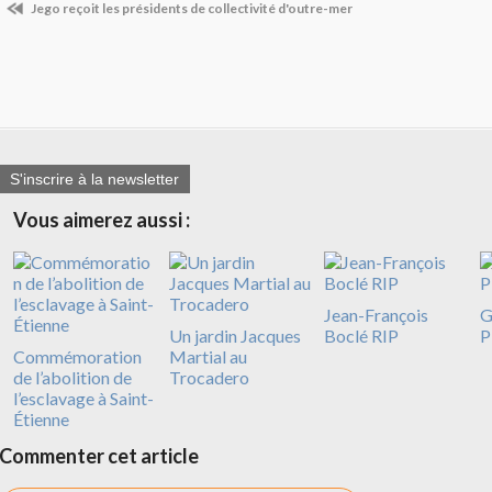
Jego reçoit les présidents de collectivité d'outre-mer
S'inscrire à la newsletter
Vous aimerez aussi :
Jean-François
G
Un jardin Jacques
Boclé RIP
P
Commémoration
Martial au
de l’abolition de
Trocadero
l’esclavage à Saint-
Étienne
Commenter cet article