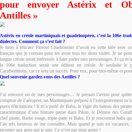
pour envoyer Astérix et Ob
Antilles »
Astérix en créole martiniquais et guadeloupéen, c’est la 106e trad
dialectes. Comment ça s’est fait ?
Je tiens à féliciter Florent Charbonnier d’avoir eu cette idée avec 
français que je connais pour les avoir tous les deux visiter. Je ne pen
langue créole serait intéressée à faire parler mes personnages. Et ça m
la 106e traduction serait une édition en créole. Je souhaite le 
Caraïbeditions, car ce sera un succès. Pour eux, pour moi-même et pour
Quel souvenir gardez-vous des Antilles ?
J’ai retrouvé un de mes personnages… Je prenais l’avion pour quitte
comptoir de l’aéroport, un Martiniquais préposé à l’enregistrement m’a 
pures félicitations ! Il m’a parlé de Baba, le vigie du bateau des pirat
caractéristique d’une histoire parue dans Pilote, le Démon des Caraïbe
chef pirate, Barbe rouge, triple-patte et Baba. Et je rencontrai baba qu
l’air très heureux de me connaître. Mais quand je suis en vacances,
raconter aux gens qui je suis. Ce n’est pas mon genre !