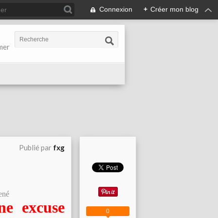
Connexion
+
Créer mon blog
-mer
Publié par
fxg
René
ne excuse
0