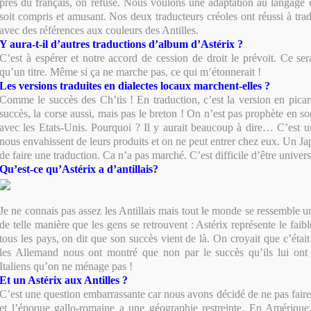
près du français, on refuse. Nous voulons une adaptation au langag
soit compris et amusant. Nos deux traducteurs créoles ont réussi à tra
avec des références aux couleurs des Antilles.
Y aura-t-il d’autres traductions d’album d’Astérix ?
C’est à espérer et notre accord de cession de droit le prévoit. Ce sera
qu’un titre. Même si ça ne marche pas, ce qui m’étonnerait !
Les versions traduites en dialectes locaux marchent-elles ?
Comme le succès des Ch’tis ! En traduction, c’est la version en picar
succès, la corse aussi, mais pas le breton ! On n’est pas prophète en 
avec les Etats-Unis. Pourquoi ? Il y aurait beaucoup à dire… C’est un
nous envahissent de leurs produits et on ne peut entrer chez eux. Un Ja
de faire une traduction. Ca n’a pas marché. C’est difficile d’être univers
Qu’est-ce qu’Astérix a d’antillais?
Je ne connais pas assez les Antillais mais tout le monde se ressemble un
de telle manière que les gens se retrouvent : Astérix représente le faibl
tous les pays, on dit que son succès vient de là. On croyait que c’était 
les Allemand nous ont montré que non par le succès qu’ils lui ont 
Italiens qu’on ne ménage pas !
Et un Astérix aux Antilles ?
C’est une question embarrassante car nous avons décidé de ne pas fair
et l’époque gallo-romaine a une géographie restreinte. En Amérique,