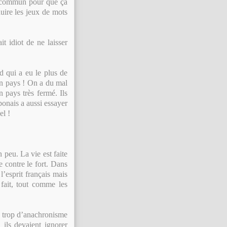
e commun pour que ça
duire les jeux de mots
it idiot de ne laisser
d qui a eu le plus de
son pays ! On a du mal
 pays très fermé. Ils
ponais a aussi essayer
el !
 peu. La vie est faite
e contre le fort. Dans
l’esprit français mais
fait, tout comme les
e trop d’anachronisme
 ils devaient ignorer