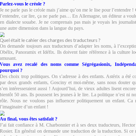
Parlez-vous le créole ?
Je ne parle pas le créole mais j’aime qu’on me le lise pour l’entendre 
l’entendre, car lire, ça ne parle pas… En Allemagne, un éditeur a voul
en dialecte souabe. Je ne comprenais pas mais je voyais les journalist
une autre dimension dans la langue du pays.
Quel était le cahier des charges des traducteurs ?
On demande toujours aux traducteurs d’adapter les noms, à l’excepti
Obélix, Panoramix et Idéfix. Ils doivent faire référence à la culture l
amusant.
Vous avez recalé des noms comme Ségrégasionix, Indépenda
pourquoi ?
Des choix trop politiques. On s’adresse à des enfants. Astérix a été c
par deux grands enfants, Gosciny et moi-même, sans nous douter qu
s’en intéresseraient aussi ! Aujourd’hui, de vieux adultes lisent enco
bientôt 50 ans. Ils poussent les jeunes à le lire. La politique n’est ni n
rôle. Nous ne voulons pas influencer politiquement un enfant. Ca n
l’imaginaire d’un enfant !
Au final, vous êtes satisfait ?
J’ai fait confiance à M. Charbonnier et à ses deux traducteurs, Hector
Rosier. En général on demande une traduction de la traduction. Si ce 