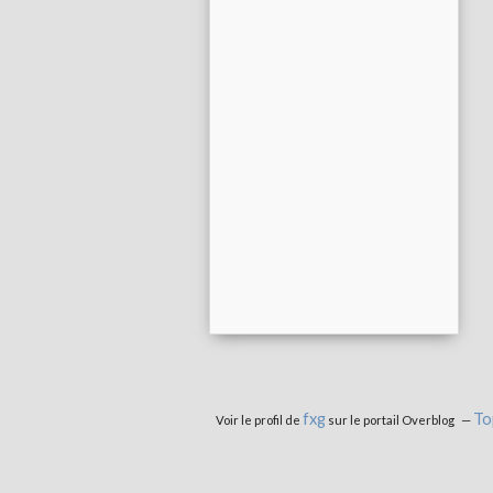
fxg
To
Voir le profil de
sur le portail Overblog