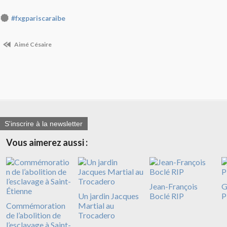
#fxgpariscaraibe
Aimé Césaire
S'inscrire à la newsletter
Vous aimerez aussi :
Jean-François
G
Un jardin Jacques
Boclé RIP
P
Commémoration
Martial au
de l’abolition de
Trocadero
l’esclavage à Saint-