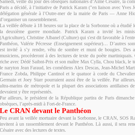
Samedi, veille du jour des obsèques nationales d’Aimé Césaire, la com
Paris a décidé, à l’initiative de Patrick Karam ("en liaison avec Yves J
délégation générale à l’Outre-mer de la mairie de Paris — Anne Hida
d’organiser un rassemblement.
La veillée débute à 18 heures sur la place de la Sorbonne où a étudié 
la deuxième guerre mondiale. Patrick Karam a invité les minis
(Agriculture), Christine Albanel (Culture) qui s'est dit favorable à l'en
Panthéon, Valérie Pécresse (Enseignement supérieur)… D’autres sont
est invité à s’y rendre, vêtu de sombre et muni de bougies. Des ar
musiciens, procèderont à des lectures de texte du poète martiniquais.
riche avec Dédé Saibnt-Prix et son maître Max Cylla, Chou black, le
le naryton Jean Faraud, les comédiens Alex Descas, Jean-Michel Mart
France Zobda, Philippe Cantinol et le quatuor à corde du Chevalie
Germain et Joey Starr pourraient aussi être de la veillée. Par ailleurs,
ultra-marins de métropole et la plupart des associations antillaises d
devraient y être représentés.
Par ailleurs, le président de la République partira de Paris dimanch
obsèques, l’après-midi à Fort-de-France.
Le CRAN devant le Panthéon
Peu avant la veillée mortuaire devant la Sorbonne, le CRAN, SOS 
invitent à un rassemblement devant le Panthéon. Là aussi, il sera 
Césaire avec des lectures de textes.