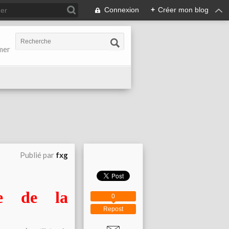
Connexion
+
Créer mon blog
-mer
Publié par
fxg
ce de la
0
Repost