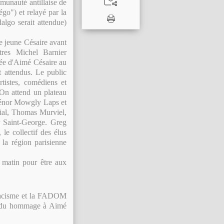
munauté antillaise de
égo") et relayé par la
lgo serait attendue)
le jeune Césaire avant
tres Michel Barnier
trée d'Aimé Césaire au
 attendus. Le public
tistes, comédiens et
 On attend un plateau
 ténor Mowgly Laps et
ial, Thomas Murviel,
r Saint-George. Greg
 le collectif des élus
e la région parisienne
e matin pour être aux
Racisme et la FADOM
rendu hommage à Aimé