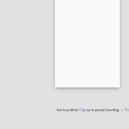
fxg
To
Voir le profil de
sur le portail Overblog