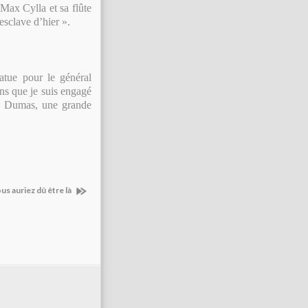
Max Cylla et sa flûte
sclave d’hier ».
atue pour le général
ns que je suis engagé
al Dumas, une grande
ous auriez dû être là