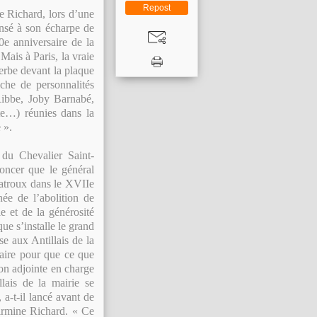
Repost
e Richard, lors d’une
pensé à son écharpe de
0e anniversaire de la
Mais à Paris, la vraie
erbe devant la plaque
che de personnalités
 Ribbe, Joby Barnabé,
te…) réunies dans la
 ».
 du Chevalier Saint-
oncer que le général
atroux dans le XVIIe
ée de l’abolition de
e et de la générosité
ue s’installe le grand
e aux Antillais de la
faire pour que ce que
son adjointe en charge
lais de la mairie se
 a-t-il lancé avant de
Firmine Richard. « Ce