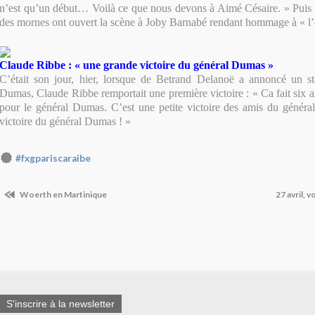
n’est qu’un début… Voilà ce que nous devons à Aimé Césaire. » Puis 
des mornes ont ouvert la scène à Joby Barnabé rendant hommage à « l’e
Claude Ribbe : « une grande victoire du général Dumas »
C’était son jour, hier, lorsque de Betrand Delanoë a annoncé un st
Dumas, Claude Ribbe remportait une première victoire : « Ca fait six a
pour le général Dumas. C’est une petite victoire des amis du génér
victoire du général Dumas ! »
#fxgpariscaraibe
Woerth en Martinique
27 avril, v
S'inscrire à la newsletter