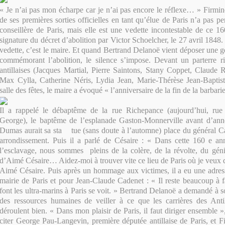
« Je n’ai pas mon écharpe car je n’ai pas encore le réflexe… » Firmin
de ses premières sorties officielles en tant qu’élue de Paris n’a pas 
conseillère de Paris, mais elle est une vedette incontestable de ce 16
signature du décret d’abolition par Victor Schoelcher, le 27 avril 1848. 
vedette, c’est le maire. Et quand Bertrand Delanoë vient déposer une g
commémorant l’abolition, le silence s’impose. Devant un parterre ri
antillaises (Jacques Martial, Pierre Saintons, Stany Coppet, Claude
Max Cylla, Catherine Néris, Lydia Jean, Marie-Thérèse Jean-Baptis
salle des fêtes, le maire a évoqué « l’anniversaire de la fin de la barbarie
Il a rappelé le débaptême de la rue Richepance (aujourd’hui, rue
George), le baptême de l’esplanade Gaston-Monnerville avant d’ann
Dumas aurait sa sta tue (sans doute à l’automne) place du général C
arrondissement. Puis il a parlé de Césaire : « Dans cette 160 e ann
l’esclavage, nous sommes pleins de la colère, de la révolte, du géni
d’Aimé Césaire… Aidez-moi à trouver vite ce lieu de Paris où je veux q
Aimé Césaire. Puis après un hommage aux victimes, il a eu une adress
mairie de Paris et pour Jean-Claude Cadenet : « Il reste beaucoup à 
font les ultra-marins à Paris se voit. » Bertrand Delanoë a demandé à 
des ressources humaines de veiller à ce que les carrières des Antil
déroulent bien. « Dans mon plaisir de Paris, il faut diriger ensemble »,
citer George Pau-Langevin, première députée antillaise de Paris, et 