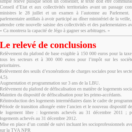
simple relevé puisque selon un conseiller, le texte doit être commu
Conseil d’Etat et aux collectivités territoriales avant un passage co
ministres le 28 juillet et un examen à l’automne au Parlement. V
parlementaire antillais à avoir participé au dîner ministériel de la veille
attendre cette nouvelle saisine des collectivités et des parlementaires a
« Ca montrera la capacité de Jégo à gagner ses arbitrages. »
Le relevé de conclusions
Relèvement du plafond de base exigible à 150 000 euros pour la taxe
tous les secteurs et à 300 000 euros pour l’impôt sur les sociét
prioritaires.
Relèvement des seuils d’exonérations de charges sociales pour les secteu
4,5).
Augmentation et programmation sur 3 ans de la LBU.
Relèvement du plafond de défiscalisation en matière de logements soci
Maintien du dispositif de défiscalisation pour les primo-accédants.
Réintroduction des logements intermédiaires dans le cadre de program
Période de transition allongée entre l’ancien et le nouveau dispositif de
le logement libre : logements achevés au 31 décembre 2011 ; pou
logements achevés au 31 décembre 2012.
Mise en place d’un comité de suivi incluant les socioprofessionnels av
sur la TVA NPR