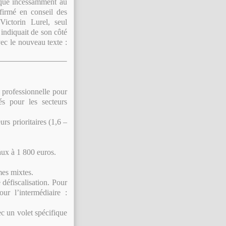
niqué incessamment au
nfirmé en conseil des
ictorin Lurel, seul
, indiquait de son côté
vec le nouveau texte :
 professionnelle pour
és pour les secteurs
rs prioritaires (1,6 –
aux à 1 800 euros.
mes mixtes.
 défiscalisation. Pour
r l’intermédiaire :
ec un volet spécifique