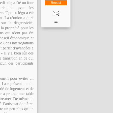
di soir, a été un four
Repost
a réunion avec les
es Jégo. « Jégo a été
ant. La réunion a duré
sur la dégressivité,
la propriété pour les
ns qui n’ont pas été
conseil économique et
o), des interrogations
t parler d’avancées a
 » Il y a bien sûr des
 transition en ce qui
ucun des participants
ement pour éviter un
. La représentante du
rlé de logement et de
re a promis une table
outre-mer. De même un
 l’artisanat doit être
tre un peu plus qu’un