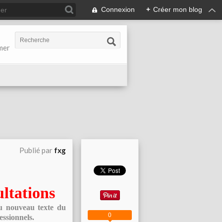
Connexion
+
Créer mon blog
-mer
Publié par
fxg
ltations
du nouveau texte du
0
essionnels.