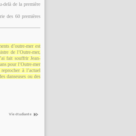
au-delà de la première
erie des 60 premières
ments d’outre-mer est
istre de l’Outre-mer,
ai fait souffrir Jean-
 ans pour l’Outre-mer
 reprocher à l’actuel
 des danseuses ou des
Vie étudiante