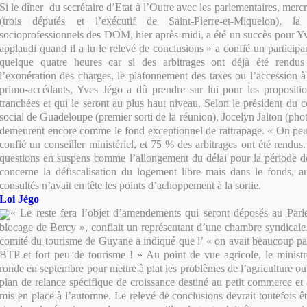
Si le dîner du secrétaire d’Etat à l’Outre avec les parlementaires, mercre
(trois députés et l’exécutif de Saint-Pierre-et-Miquelon), l
socioprofessionnels des DOM, hier après-midi, a été un succès pour Yv
applaudi quand il a lu le relevé de conclusions » a confié un particip
quelque quatre heures car si des arbitrages ont déjà été rendus 
l’exonération des charges, le plafonnement des taxes ou l’accession à 
primo-accédants, Yves Jégo a dû prendre sur lui pour les propositio
tranchées et qui le seront au plus haut niveau. Selon le président du 
social de Guadeloupe (premier sorti de la réunion), Jocelyn Jalton (phot
demeurent encore comme le fond exceptionnel de rattrapage. « On peu
confié un conseiller ministériel, et 75 % des arbitrages ont été rendus.
questions en suspens comme l’allongement du délai pour la période de
concerne la défiscalisation du logement libre mais dans le fonds, a
consultés n’avait en tête les points d’achoppement à la sortie.
Loi Jégo
« Le reste fera l’objet d’amendements qui seront déposés au Parl
blocage de Bercy », confiait un représentant d’une chambre syndicale
comité du tourisme de Guyane a indiqué que l’ « on avait beaucoup pa
BTP et fort peu de tourisme ! » Au point de vue agricole, le minist
ronde en septembre pour mettre à plat les problèmes de l’agriculture 
plan de relance spécifique de croissance destiné au petit commerce et à
mis en place à l’automne. Le relevé de conclusions devrait toutefois ê