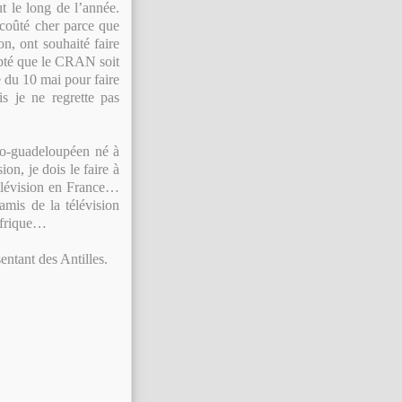
ut le long de l’année.
 coûté cher parce que
on, ont souhaité faire
epté que le CRAN soit
e du 10 mai pour faire
s je ne regrette pas
ro-guadeloupéen né à
on, je dois le faire à
télévision en France…
amis de la télévision
 Afrique…
entant des Antilles.