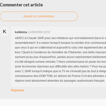
Commenter cet article
Ajouter un commentaire
K
kelidoma
11/09/2008 16:57
mERCI à Claude SIAR pour ses initiatives qui vont totalement dans le 
rassemblement ! Il a raison lorsqu'il évoque la montée d'un communaut
que ceux à qui on s'attendrait et aujourdh'ui cela crée également des s
tous ! Quant à l'existence du ministère de l'Outremer, une belle mascar
sachant qu'au jour d'aujourd'hui, jamais aucun représentant réellement
n'a été désigné comme ministre ? Alors comment peut-on poser les bo
avoir les bonnes réponses aux difficultés des ultra-marins ? Pour ma par
avec C.SIAR lorsqu'il indique que la TV ne s'investit pas du tout à rélég
connaissance des DOM TOM, en dehors de France O et des périodes c
régions sont absolument absentes du paysages audiovisuels français.
Répondre