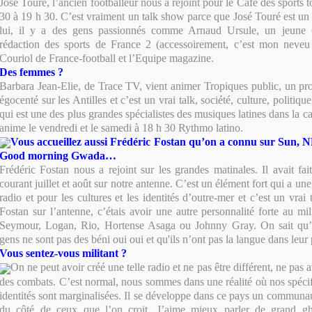
José Touré, l’ancien footballeur nous a rejoint pour le Café des sports t
30 à 19 h 30. C’est vraiment un talk show parce que José Touré est 
lui, il y a des gens passionnés comme Arnaud Ursule, un jeune
rédaction des sports de France 2 (accessoirement, c’est mon neveu !
Couriol de France-football et l’Equipe magazine.
Des femmes ?
Barbara Jean-Elie, de Trace TV, vient animer Tropiques public, un p
égocenté sur les Antilles et c’est un vrai talk, société, culture, politiq
qui est une des plus grandes spécialistes des musiques latines dans la cap
anime le vendredi et le samedi à 18 h 30 Rythmo latino.
Vous accueillez aussi Frédéric Fostan qu’on a connu sur Sun, 
Good morning Gwada…
Frédéric Fostan nous a rejoint sur les grandes matinales. Il avait fai
courant juillet et août sur notre antenne. C’est un élément fort qui a une
radio et pour les cultures et les identités d’outre-mer et c’est un vrai t
Fostan sur l’antenne, c’étais avoir une autre personnalité forte au mi
Seymour, Logan, Rio, Hortense Asaga ou Johnny Gray. On sait qu’
gens ne sont pas des béni oui oui et qu'ils n’ont pas la langue dans leur
Vous sentez-vous militant ?
On ne peut avoir créé une telle radio et ne pas être différent, ne pas
des combats. C’est normal, nous sommes dans une réalité où nos spécifi
identités sont marginalisées. Il se développe dans ce pays un communau
du côté de ceux que l’on croit. J’aime mieux parler de grand ghe