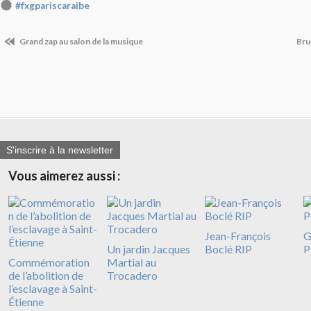
#fxgpariscaraibe
Grand zap au salon de la musique
Bru
S'inscrire à la newsletter
Vous aimerez aussi :
Jean-François
G
Un jardin Jacques
Boclé RIP
P
Commémoration
Martial au
de l’abolition de
Trocadero
l’esclavage à Saint-
Étienne