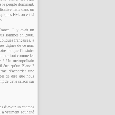
ns le peuple dominant.
dicative mais dans un
opiques FM, on est là
s.
France. Il y avait un
Nous sommes en 2008,
ubliques françaises, à
mes dignes de ce nom
oire ne que l’histoire
re-mer tout comme les
e ? Un métropolitain
-il être qu’un Blanc ?
terme d’accorder une
-il de dire que nous
g de cette saison sur
res d’avoir un champs
 a vraiment souhaité