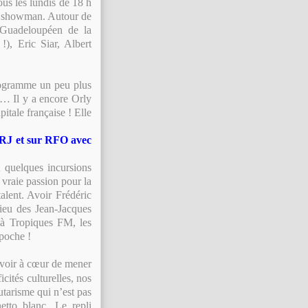
ous les lundis de 18 h
un showman. Autour de
 Guadeloupéen de la
), Eric Siar, Albert
rogramme un peu plus
ue… Il y a encore Orly
itale française ! Elle
NRJ et sur RFO avec
t quelques incursions
 vraie passion pour la
alent.
Avoir Frédéric
lieu des Jean-Jacques
à Tropiques FM, les
 poche !
 avoir à cœur de mener
cités culturelles, nos
tarisme qui n’est pas
tto blanc. Le repli