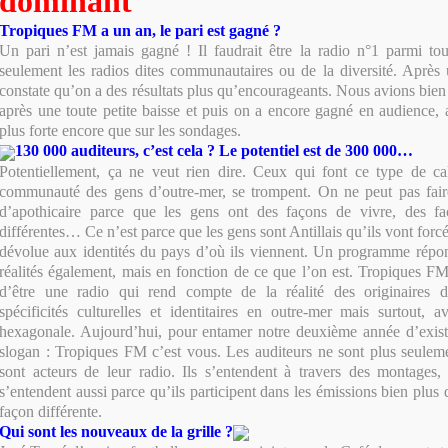
dominant"
Tropiques FM a un an, le pari est gagné ?
Un pari n’est jamais gagné ! Il faudrait être la radio n°1 parmi tou
seulement les radios dites communautaires ou de la diversité. Après 
constate qu’on a des résultats plus qu’encourageants. Nous avions bien
après une toute petite baisse et puis on a encore gagné en audience,
plus forte encore que sur les sondages.
130 000 auditeurs, c’est cela ? Le potentiel est de 300 000…
Potentiellement, ça ne veut rien dire. Ceux qui font ce type de ca
communauté des gens d’outre-mer, se trompent. On ne peut pas fai
d’apothicaire parce que les gens ont des façons de vivre, des 
différentes… Ce n’est parce que les gens sont Antillais qu’ils vont forc
dévolue aux identités du pays d’où ils viennent. Un programme répon
réalités également, mais en fonction de ce que l’on est. Tropiques FM
d’être une radio qui rend compte de la réalité des originaires d
spécificités culturelles et identitaires en outre-mer mais surtout, 
hexagonale. Aujourd’hui, pour entamer notre deuxième année d’exis
slogan : Tropiques FM c’est vous. Les auditeurs ne sont plus seuleme
sont acteurs de leur radio. Ils s’entendent à travers des montages, 
s’entendent aussi parce qu’ils participent dans les émissions bien plus 
façon différente.
Qui sont les nouveaux de la grille ?