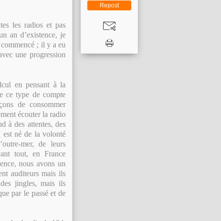
Repost
tes les radios et pas
un an d’existence, je
 commencé ; il y a eu
 avec une progression
lcul en pensant à la
re ce type de compte
façons de consommer
ément écouter la radio
d à des attentes, des
 est né de la volonté
’outre-mer, de leurs
avant tout, en France
tence, nous avons un
nt auditeurs mais ils
des jingles, mais ils
que par le passé et de