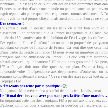
identitaire, il n’est pas de ceux qui ont des origines différentes mais da
Et nous on se doit d’avoir une attitude un peu militante, un peu reven
esprit républicain parce que c’est ce que nous sommes réellement. A Tr
pour avoir un vrai propos citoyen mais aussi pour dire là où ça ne va pa
Des exemples ?
L’Express a sorti un dossier sur les lieux où il fait bon vivre en 
classement. Il ne concernait que la France hexagonale et la Corse. 
année du 160e anniversaire de l’abolition de l’esclavage, les chaînes p
l’exception de France Ô, n’ont à aucun moment proposé des program
rappelant ce passé de l’histoire de France. Ca veut dire que cette hist
d’une partie du peuple de France ! Et nous avons un ministère de l’out
étrangers ont une ambassade en France ? Et que veut dire métropol
n’est-il que celui qui appartient à l’Etat qui nous gouverne ? Ne peut
L’Etat français doit nous dire quel est son plan. Est-ce à long 
autonomie voire l’indépendance aux départements d’outre-mer ou est
sommes complètement français ? Ce sera un des axes abordé tout au lon
Tropiques FM.
N’êtes-vous pas tenté par la politique ?
Non jamais. Mon métier n’est pas celui de politicien. Jamais, jamais.
Le 10 mai dernier, vous avez pourtant pris la tête d’une marche…
En organisant cette marche, Tropiques FM a permis aux uns et aux aut
d’actions commun pour s’exprimer sur la question de l’esclavage. On