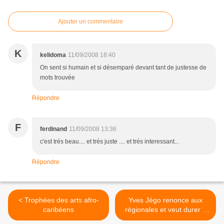
Ajouter un commentaire
K
kelidoma
11/09/2008 18:40
On sent si humain et si désemparé devant tant de justesse de
mots trouvée
Répondre
F
ferdinand
11/09/2008 13:36
c'est trés beau.... et trés juste .... et trés interessant...
Répondre
< Trophées des arts afro-
Yves Jégo renonce aux
caribéens
régionales et veut durer à
l'Outre-mer >