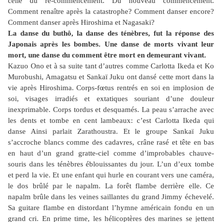
celle du re-commencement. Du nouveau commencement.
Comment renaître après la catastrophe? Comment danser encore?
Comment danser après Hiroshima et Nagasaki?
La danse du buthô, la danse des ténèbres, fut la réponse des
Japonais après les bombes. Une danse de morts vivant leur
mort, une danse du comment être mort en demeurant vivant.
Kazuo Ono et à sa suite tant d’autres comme Carlotta Ikeda et Ko
Murobushi, Amagatsu et Sankaï Juku ont dansé cette mort dans la
vie après Hiroshima. Corps-fœtus rentrés en soi en implosion de
soi, visages irradiés et extatiques souriant d’une douleur
inexprimable. Corps tordus et desquamés. La peau s’arrache avec
les dents et tombe en cent lambeaux: c’est Carlotta Ikeda qui
danse Ainsi parlait Zarathoustra. Et le groupe Sankaï Juku
s’accroche blancs comme des cadavres, crâne rasé et tête en bas
en haut d’un grand gratte-ciel comme d’improbables chauve-
souris dans les ténèbres éblouissantes du jour. L’un d’eux tombe
et perd la vie. Et une enfant qui hurle en courant vers une caméra,
le dos brûlé par le napalm. La forêt flambe derrière elle. Ce
napalm brûle dans les veines saillantes du grand Jimmy échevelé.
Sa guitare flambe en distordant l’hymne américain fondu en un
grand cri. En prime time, les hélicoptères des marines se jettent