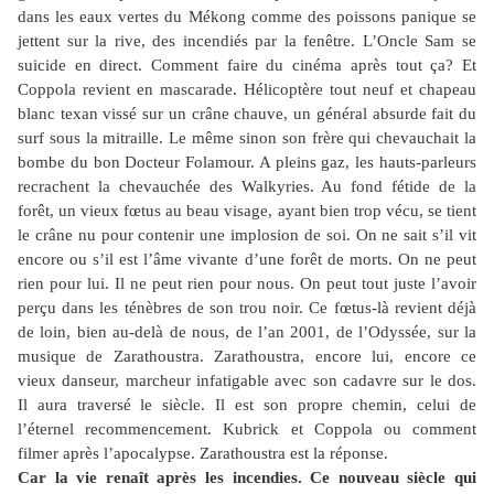
dans les eaux vertes du Mékong comme des poissons panique se
jettent sur la rive, des incendiés par la fenêtre. L’Oncle Sam se
suicide en direct. Comment faire du cinéma après tout ça? Et
Coppola revient en mascarade. Hélicoptère tout neuf et chapeau
blanc texan vissé sur un crâne chauve, un général absurde fait du
surf sous la mitraille. Le même sinon son frère qui chevauchait la
bombe du bon Docteur Folamour. A pleins gaz, les hauts-parleurs
recrachent la chevauchée des Walkyries. Au fond fétide de la
forêt, un vieux fœtus au beau visage, ayant bien trop vécu, se tient
le crâne nu pour contenir une implosion de soi. On ne sait s’il vit
encore ou s’il est l’âme vivante d’une forêt de morts. On ne peut
rien pour lui. Il ne peut rien pour nous. On peut tout juste l’avoir
perçu dans les ténèbres de son trou noir. Ce fœtus-là revient déjà
de loin, bien au-delà de nous, de l’an 2001, de l’Odyssée, sur la
musique de Zarathoustra. Zarathoustra, encore lui, encore ce
vieux danseur, marcheur infatigable avec son cadavre sur le dos.
Il aura traversé le siècle. Il est son propre chemin, celui de
l’éternel recommencement. Kubrick et Coppola ou comment
filmer après l’apocalypse. Zarathoustra est la réponse.
Car la vie renaît après les incendies. Ce nouveau siècle qui