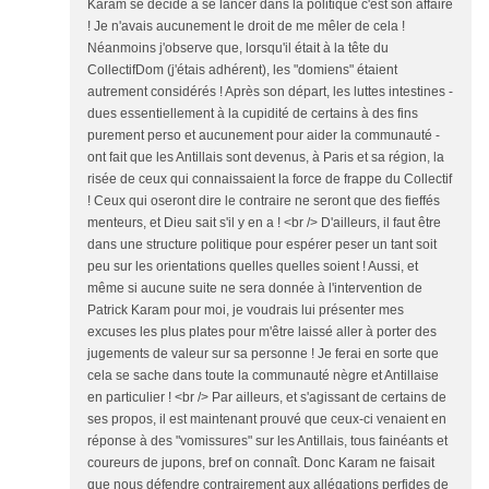
Karam se décide à se lancer dans la politique c'est son affaire
! Je n'avais aucunement le droit de me mêler de cela !
Néanmoins j'observe que, lorsqu'il était à la tête du
CollectifDom (j'étais adhérent), les "domiens" étaient
autrement considérés ! Après son départ, les luttes intestines -
dues essentiellement à la cupidité de certains à des fins
purement perso et aucunement pour aider la communauté -
ont fait que les Antillais sont devenus, à Paris et sa région, la
risée de ceux qui connaissaient la force de frappe du Collectif
! Ceux qui oseront dire le contraire ne seront que des fieffés
menteurs, et Dieu sait s'il y en a ! <br /> D'ailleurs, il faut être
dans une structure politique pour espérer peser un tant soit
peu sur les orientations quelles quelles soient ! Aussi, et
même si aucune suite ne sera donnée à l'intervention de
Patrick Karam pour moi, je voudrais lui présenter mes
excuses les plus plates pour m'être laissé aller à porter des
jugements de valeur sur sa personne ! Je ferai en sorte que
cela se sache dans toute la communauté nègre et Antillaise
en particulier ! <br /> Par ailleurs, et s'agissant de certains de
ses propos, il est maintenant prouvé que ceux-ci venaient en
réponse à des "vomissures" sur les Antillais, tous fainéants et
coureurs de jupons, bref on connaît. Donc Karam ne faisait
que nous défendre contrairement aux allégations perfides de