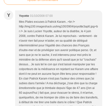
Ajouter un commentaire
Y
Yoyotte
01/10/2008 07:00
Mes Plates excuses à Patrick Karam...<br />
http://img100.imageshack.us/img100/3904/yoyotte3ap6.jpg<b
r /> Je suis Lucien Yoyotte, auteur de la diatribe, le 4 juin
2008, contre Patrick Karam. Je lui reprochais - vertement - de
n'avoir rien fait pour m'aider, en sa qualité de délégué
interministériel pour l'égalité des chances des Français
d'outre-mer et de privilégier son avenir politique perso. Or, et
sans que je ne le sache, il est intervenu pour moi près le
ministère de la défense alors qu'il savait que je lui "crachais"
dessus... Je suis tel le con qui s'est laissé manipuler par les
colporteurs de la médisance en rejetant sur Karam une affaire
dont il ne peut en aucune façon être tenu pour responsable !
En clair Patrick Karam n'est pas l'auteur des crimes que j'ai
subies dans l'armée ! A ma décharge, j'ose dire que la charge
émotionnelle que je trimbale depuis l'âge de 47 ans (j'en ai
60 aujourd'hui ) fait que, pour évacuer le stress, il m'arrive,
quelquefois, de me tromper de cible ou de faire des transferts,
à défaut de me tirer une balle dans le crâne ! Que Patrick