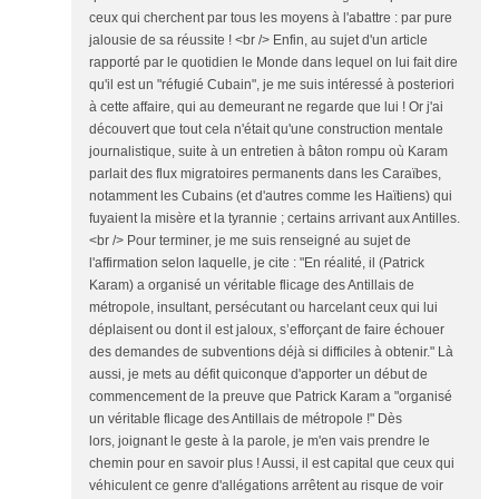
ceux qui cherchent par tous les moyens à l'abattre : par pure
jalousie de sa réussite ! <br /> Enfin, au sujet d'un article
rapporté par le quotidien le Monde dans lequel on lui fait dire
qu'il est un "réfugié Cubain", je me suis intéressé à posteriori
à cette affaire, qui au demeurant ne regarde que lui ! Or j'ai
découvert que tout cela n'était qu'une construction mentale
journalistique, suite à un entretien à bâton rompu où Karam
parlait des flux migratoires permanents dans les Caraïbes,
notamment les Cubains (et d'autres comme les Haïtiens) qui
fuyaient la misère et la tyrannie ; certains arrivant aux Antilles.
<br /> Pour terminer, je me suis renseigné au sujet de
l'affirmation selon laquelle, je cite : "En réalité, il (Patrick
Karam) a organisé un véritable flicage des Antillais de
métropole, insultant, persécutant ou harcelant ceux qui lui
déplaisent ou dont il est jaloux, s’efforçant de faire échouer
des demandes de subventions déjà si difficiles à obtenir." Là
aussi, je mets au défit quiconque d'apporter un début de
commencement de la preuve que Patrick Karam a "organisé
un véritable flicage des Antillais de métropole !" Dès
lors, joignant le geste à la parole, je m'en vais prendre le
chemin pour en savoir plus ! Aussi, il est capital que ceux qui
véhiculent ce genre d'allégations arrêtent au risque de voir