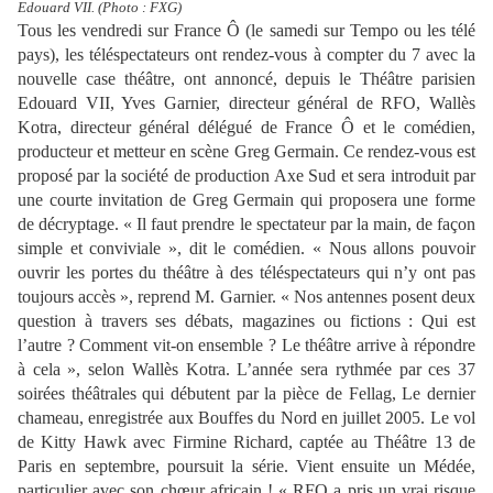
Edouard VII. (Photo : FXG)
Tous les vendredi sur France Ô (le samedi sur Tempo ou les télé
pays), les téléspectateurs ont rendez-vous à compter du 7 avec la
nouvelle case théâtre, ont annoncé, depuis le Théâtre parisien
Edouard VII, Yves Garnier, directeur général de RFO, Wallès
Kotra, directeur général délégué de France Ô et le comédien,
producteur et metteur en scène Greg Germain. Ce rendez-vous est
proposé par la société de production Axe Sud et sera introduit par
une courte invitation de Greg Germain qui proposera une forme
de décryptage. « Il faut prendre le spectateur par la main, de façon
simple et conviviale », dit le comédien. « Nous allons pouvoir
ouvrir les portes du théâtre à des téléspectateurs qui n’y ont pas
toujours accès », reprend M. Garnier. « Nos antennes posent deux
question à travers ses débats, magazines ou fictions : Qui est
l’autre ? Comment vit-on ensemble ? Le théâtre arrive à répondre
à cela », selon Wallès Kotra. L’année sera rythmée par ces 37
soirées théâtrales qui débutent par la pièce de Fellag, Le dernier
chameau, enregistrée aux Bouffes du Nord en juillet 2005. Le vol
de Kitty Hawk avec Firmine Richard, captée au Théâtre 13 de
Paris en septembre, poursuit la série. Vient ensuite un Médée,
particulier avec son chœur africain ! « RFO a pris un vrai risque