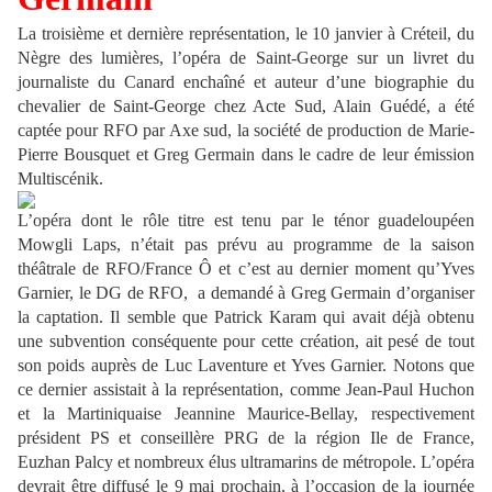
La troisième et dernière représentation, le 10 janvier à Créteil, du
Nègre des lumières, l’opéra de Saint-George sur un livret du
journaliste du Canard enchaîné et auteur d’une biographie du
chevalier de Saint-George chez Acte Sud, Alain Guédé, a été
captée pour RFO par Axe sud, la société de production de Marie-
Pierre Bousquet et Greg Germain dans le cadre de leur émission
Multiscénik.
L’opéra dont le rôle titre est tenu par le ténor guadeloupéen
Mowgli Laps, n’était pas prévu au programme de la saison
théâtrale de RFO/France Ô et c’est au dernier moment qu’Yves
Garnier, le DG de RFO, a demandé à Greg Germain d’organiser
la captation. Il semble que Patrick Karam qui avait déjà obtenu
une subvention conséquente pour cette création, ait pesé de tout
son poids auprès de Luc Laventure et Yves Garnier. Notons que
ce dernier assistait à la représentation, comme Jean-Paul Huchon
et la Martiniquaise Jeannine Maurice-Bellay, respectivement
président PS et conseillère PRG de la région Ile de France,
Euzhan Palcy et nombreux élus ultramarins de métropole. L’opéra
devrait être diffusé le 9 mai prochain, à l’occasion de la journée